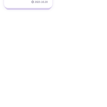
2023.10.20
最強、兄弟、少年
を果たし、大きな話題と
なっています。登録者数
院、RIZIN、５０対
は326万人（2023年10月
２、ヤクザ、アウト
時点）を突破しており、
プロ格闘家YouTuberの中
サイダー、海、
でもかなり注目度の高い
ROAD、FC、路上の
チャンネルとし...
伝説、アパレル、戦
績、メイウェザー、
イ・ギルウ、斎藤
裕、クレベル・コイ
ケ、ウガール・ケラ
モフ、負け試合な
ど、プロフィール、
チャンネル紹介！