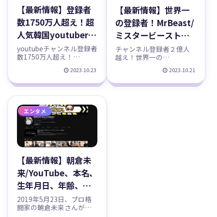
【最新情報】登録者
【最新情報】世界一
数1750万人超え！超
の登録者！MrBeast/
人気韓国youtuber、
ミスタービースト、
J.Fla（ジェイフラ）/
James Stephen
youtubeチャンネル登録者
チャンネル登録者２億人
数1750万人超え！
越え！世界一の
김정화・Kim Jeong-
Donaldson、何
J.FlaMusic（ジェイフラミ
YouTuber「MrBeast」と
2023.10.23
2023.10.21
hwa/何者？すっぴ
者？、PewDiePie、
ュージック）皆さんは
は？ミスタービースト
J.Fla（ジェイフラ）とい
（MrBeast）というアメ
ん、結婚、彼氏、바
ピューディパイ越
う方を御存じでしょう
リカのYouTuberをご存じ
보 같은、本名、
え、パロディ、ジミ
か？J.Flaさんはチャンネ
でしょうか？2023年10月
ル登録者数1750万人超え
には個人チャンネルとし
Shape of you、
ー・ドナルソン,収
エンタメ
のyoutubeチャンネル
ては初となる、チャンネ
Happy Days、
益、本名、年齢、出
「J.F...
ル登録者数2億人を...
SONY、経歴、年収
身、収入、年収、声
などプロフィール、
優、竹内順子、ヒカ
【最新情報】朝倉未
チャンネル紹介！！
ル、コラボ？日本移
来/YouTube、本名、
住、彼女などプロフ
生年月日、年齢、身
ィール、チャンネル
長、体重、出身、所
紹介！！
2019年5月23日、プロ格
闘家の朝倉未来さんが
属、入場曲、喧嘩、
YouTuberとしてデビュー