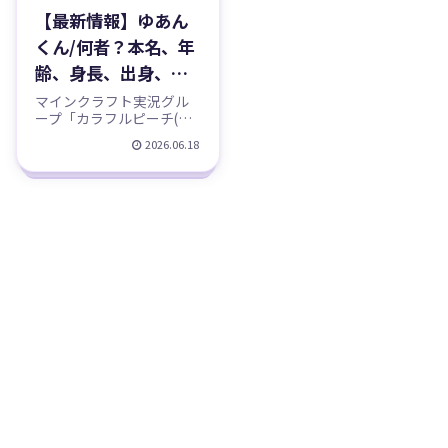
【最新情報】ゆあん
くん/何者？本名、年
齢、身長、出身、顔
バレなどのプロフィ
マインクラフト実況グル
ープ「カラフルピーチ(か
ール、からぴち(カラ
らぴち)」の技術派メンバ
2026.06.18
フルピーチ)の
ー、ゆあんくん🍑を徹底
紹介。本名・年齢・出
YouTubeチャンネル
身・身長・顔バレなど“公
紹介！
式”と“噂”を明確に分けて
整理し、からぴちでの立
ち位置、個人YouTubeチ
ャンネル、SNS、最近の活
動までまとめました。