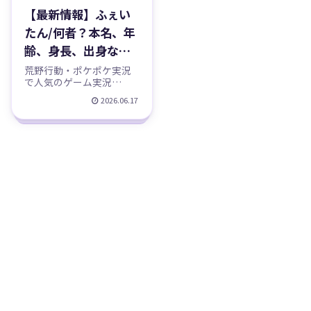
【最新情報】ふぇい
たん/何者？本名、年
齢、身長、出身など
のプロフィール、荒
荒野行動・ポケポケ実況
で人気のゲーム実況
野行動・ポケポケ実
YouTube「ふぇいたん」
2026.06.17
況のYouTubeチャン
を徹底紹介。本名・年
齢・出身などのプロフィ
ネル紹介！
ール（噂は噂として整
理）、活動名の由来、eス
ポーツ遍歴、YouTubeチ
ャンネルの規模、主なゲ
ーム、SNSと最近の活動ま
で、確定事実を中心にま
とめました。