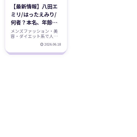
【最新情報】八田エ
ミリ/はったえみり/
何者？本名、年齢、
誕生日、身長、出
メンズファッション・美
容・ダイエット系で人気
身、アシタノワダ
のYouTuber「八田エミ
2026.06.18
イ、彼氏、結婚、事
リ」を徹底紹介。元「ア
シタノワダイ（みーた
務所などのプロフィ
ん）」から2019年に独立
ール、YouTubeチャ
し、メインチャンネル
「八田エミリの日常」は
ンネル紹介！
登録者91万人超。本名・
年齢・身長・出身などの
プロフィール（公式と諸
説を区別）、経歴、SNS、
最近の活動までまとめま
した。