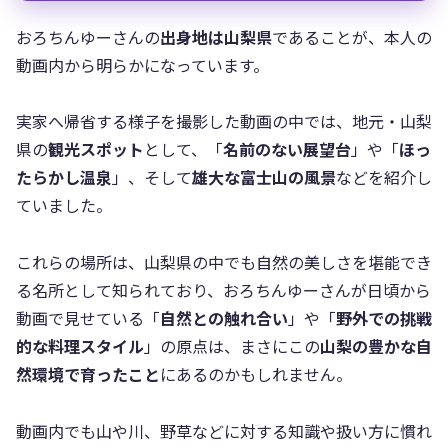
おろちんゆーさんの
出身地は山梨県
であることが、本人の
動画内から明らかになっています。
実家へ帰省する様子を撮影した動画の中では、地元・山梨
県の
観光スポット
として、「
名前のない展望台
」や「
ほっ
たらかし温泉
」、そして
雄大な富士山の風景
などを紹介し
ていました。
これらの場所は、山梨県の中でも自然の美しさを堪能でき
る名所として知られており、おろちんゆーさんが日頃から
動画で見せている「
自然との触れ合い
」や「
野外での挑戦
的な料理スタイル
」の原点は、まさにこの
山梨の豊かな自
然環境で育ったこと
にあるのかもしれません。
動画内でも山や川、野草などに対する知識や扱い方に慣れ