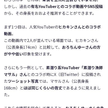
しかし、過去の
有名YouTuberとのコラボ動画やSNS投稿
から、その身長をおおよそ推測することができます。
まず1つ目は、人気YouTuberの
ヒカキンさんとのコラボ
動画
。
この動画内で2人が並んでいる場面では、ヒカキンさん
（公表身長174cm）と比較して、
おろちんゆーさんの方
がやや低い
印象を受けます。
さらにもう一例として、
素潜り系YouTuber「素潜り漁師
マサル」さん
とのコラボ時にX（旧Twitter）に投稿され
た
ツーショット写真
では、マサルさん（公表身長
168cm）と
ほぼ同じくらいの背丈
であるように見えまし
た。