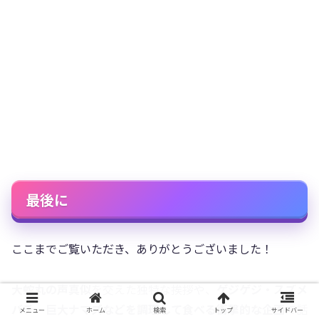
最後に
ここまでご覧いただき、ありがとうございました！
大蛇丸の声真似
を交えた独特な挨拶や、
ゲジゲジ・スズメ
バチ・巨大ナマズなどを調理して食べる衝撃的な企画
で話
メニュー
ホーム
検索
トップ
サイドバー