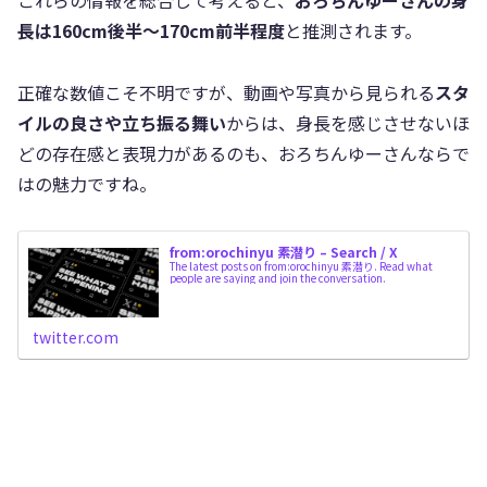
これらの情報を総合して考えると、
おろちんゆーさんの身
長は160cm後半〜170cm前半程度
と推測されます。
正確な数値こそ不明ですが、動画や写真から見られる
スタ
イルの良さや立ち振る舞い
からは、身長を感じさせないほ
どの存在感と表現力があるのも、おろちんゆーさんならで
はの魅力ですね。
from:orochinyu 素潜り – Search / X
The latest posts on from:orochinyu 素潜り. Read what
people are saying and join the conversation.
twitter.com