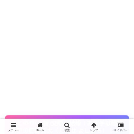
かとゆり(上智)交際、結婚！お相手は競輪
選手の棚瀬義大（たなせ よしひろ）！？
メニュー
ホーム
検索
トップ
サイドバー