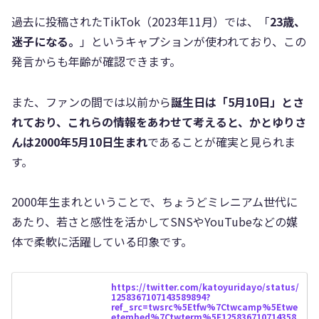
過去に投稿されたTikTok（2023年11月）では、「
23歳、
迷子になる。
」というキャプションが使われており、この
発言からも年齢が確認できます。
また、ファンの間では以前から
誕生日は「5月10日」とさ
れており、これらの情報をあわせて考えると、かとゆりさ
んは2000年5月10日生まれ
であることが確実と見られま
す。
2000年生まれということで、ちょうどミレニアム世代に
あたり、若さと感性を活かしてSNSやYouTubeなどの媒
体で柔軟に活躍している印象です。
https://twitter.com/katoyuridayo/status/
1258367107143589894?
ref_src=twsrc%5Etfw%7Ctwcamp%5Etwe
etembed%7Ctwterm%5E125836710714358