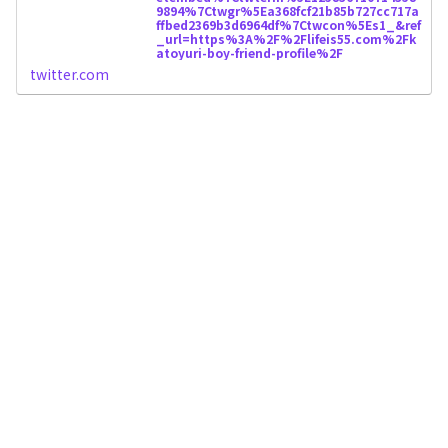
9894%7Ctwgr%5Ea368fcf21b85b727cc717a
ffbed2369b3d6964df%7Ctwcon%5Es1_&ref
_url=https%3A%2F%2Flifeis55.com%2Fk
atoyuri-boy-friend-profile%2F
twitter.com