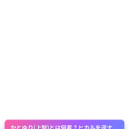
かとゆり(上智)とは何者？ヒカルを逆ナ