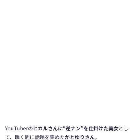
YouTuberの
ヒカルさんに“逆ナン”を仕掛けた美女
とし
て、瞬く間に話題を集めた
かとゆりさん
。