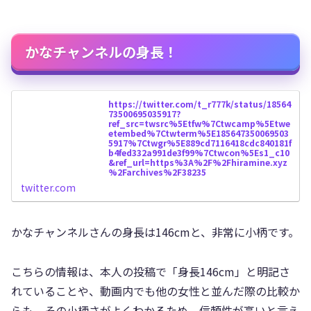
かなチャンネルの身長！
https://twitter.com/t_r777k/status/18564
73500695035917?
ref_src=twsrc%5Etfw%7Ctwcamp%5Etwe
etembed%7Ctwterm%5E185647350069503
5917%7Ctwgr%5E889cd7116418cdc840181f
b4fed332a991de3f99%7Ctwcon%5Es1_c10
&ref_url=https%3A%2F%2Fhiramine.xyz
%2Farchives%2F38235
twitter.com
かなチャンネルさんの身長は146cmと、非常に小柄です。
こちらの情報は、本人の投稿で「身長146cm」と明記さ
れていることや、動画内でも他の女性と並んだ際の比較か
らも、その小柄さがよくわかるため、信頼性が高いと言え