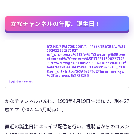
かなチャンネルの年齢、誕生日！
https://twitter.com/t_r777k/status/17831
15202227237192?
ref_src=twsrc%5Etfw%7Ctwcamp%5Etwe
etembed%7Ctwterm%5E178311520222723
7192%7Ctwgr%5E889cd7116418cdc840181f
b4fed332a991de3f99%7Ctwcon%5Es1_c10
&ref_url=https%3A%2F%2Fhiramine.xyz
%2Farchives%2F38235
twitter.com
かなチャンネルさんは、1998年4月19日生まれで、現在27
歳です（2025年5月時点）。
直近の誕生日にはライブ配信を行い、視聴者からのコメン