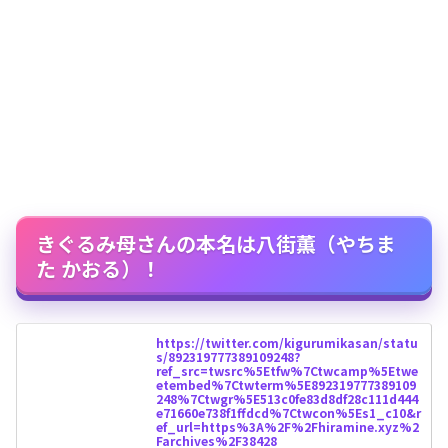
きぐるみ母さんの本名は八街薫（やちま
た かおる）！
https://twitter.com/kigurumikasan/statu
s/892319777389109248?
ref_src=twsrc%5Etfw%7Ctwcamp%5Etwe
etembed%7Ctwterm%5E892319777389109
248%7Ctwgr%5E513c0fe83d8df28c111d444
e71660e738f1ffdcd%7Ctwcon%5Es1_c10&r
ef_url=https%3A%2F%2Fhiramine.xyz%2
Farchives%2F38428