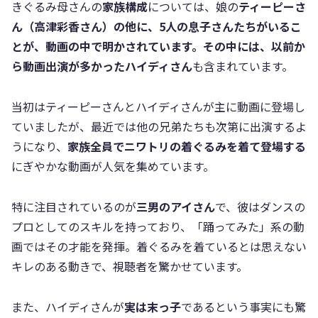
きぐるみ母さんの
家族構成
については、娘の
ティーピーさ
ん（高津彩香さん）の他に、5人の息子さんたちがいるこ
とが、動画の中で明かされています。その中には、以前か
ら動画出演が多かったハイディさん
も含まれています。
当初はティーピーさんとハイディさんが主に動画に登場し
ていましたが、最近では他の兄弟たちも次第に出演するよ
うになり、
家族全員でニワトリの着ぐるみを着て登場する
にぎやかな動画が人気を集めています。
特に注目されているのが
三男のアイさん
で、彼はダンスの
プロとしてのスキルを持っており、「踊ってみた」系の動
画ではその才能を発揮。着ぐるみを着ているとは思えない
キレのある動きで、視聴者を驚かせています。
また、ハイディさんが
実は末っ子
であるという事実にも驚