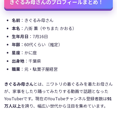
きぐるみ母さんのプロフィールまとめ！
名前
：きぐるみ母さん
本名
：八街 薫（やちまた かおる）
生年月日
：7月16日
年齢
：60代くらい（推定）
星座
：かに座
出身地
：千葉県
職業
：元・駄菓子屋経営
きぐるみ母さん
とは、ニワトリの着ぐるみを着たお母さん
が、家事をしたり踊ってみたりする動画で話題となった
YouTuberです。現在のYouTubeチャンネル登録者数は
91
万人以上
を誇り、幅広い世代から注目を集めています。