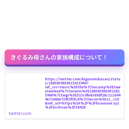
きぐるみ母さんの家族構成について！
https://twitter.com/kigurumikasan/statu
s/1885659658515615960?
ref_src=twsrc%5Etfw%7Ctwcamp%5Etwe
etembed%7Ctwterm%5E188565965851561
5960%7Ctwgr%5E513c0fe83d8df28c111d44
4e71660e738f1ffdcd%7Ctwcon%5Es1_c10
&ref_url=https%3A%2F%2Fhiramine.xyz
%2Farchives%2F38428
twitter.com