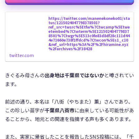
https://twitter.com/manenekoneko01/sta
tus/1215024047798378501?
ref_src=twsrc%5Etfw%7Ctwcamp%5Etwe
etembed%7Ctwterm%5E121502404779837
8501%7Ctwgr%5E513c0fe83d8df28c111d44
4e71660e738f1ffdcd%7Ctwcon%5Es1_c10
&ref_url=https%3A%2F%2Fhiramine.xyz
%2Farchives%2F38428
twitter.com
きぐるみ母さんの
出身地は千葉県ではないか
と噂されてい
ます。
前述の通り、本名は「八街（やちまた）薫」さんであり、
この珍しい苗字が
千葉県八街市
に由来している可能性があ
ることから、地元との関連を指摘する声も多くあります。
また、実家に帰省したことを報告したSNS投稿には、「千