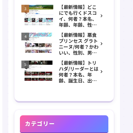
ー、女優、葵こは
ール、YouTubeチ
【最新情報】どこ
る、身長、出身、
ャンネル紹介！
にでも行くドスコ
学歴、経歴、仕事
イ、何者？本名、
のプロフィール、
年齢、年齢、性
YouTubeチャンネ
別、ADHD、年収な
ル紹介！
【最新情報】悪食
どのプロフィー
プリンセス グラト
ル、YouTubeチャ
ニーヌ/何者？かわ
ンネル紹介！
いい、性別、男？
本名、年齢、身
【最新情報】トリ
長、出身などのプ
ハダ/リーダーとは
ロフィール、
何者？本名、年
YouTubeチャンネ
齢、誕生日、出
ル紹介！
身、素顔、顔バ
レ、ホラー、心
霊、うっちゃん、
メンバーなどのプ
ロフィール、
YouTubeチャンネ
ル紹介！
カテゴリー