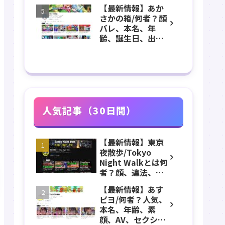
身、素顔、顔バ
ル紹介！
【最新情報】あか
レ、ホラー、心
さかの箱/何者？顔
霊、うっちゃん、
バレ、本名、年
メンバーなどのプ
齢、誕生日、出
ロフィール、
身、マインクラフ
YouTubeチャンネ
ト、マイクラ、あ
ル紹介！
つ森、グッズなど
のプロフィール、
YouTubeチャンネ
ル紹介！
人気記事（30日間）
【最新情報】東京
夜散歩/Tokyo
Night Walkとは何
者？顔、違法、逮
捕、立ちんぼ、大
【最新情報】あす
久保公園、本名、
ピヨ/何者？人気、
年齢、誕生日、職
本名、年齢、素
業、かわいい、彼
顔、AV、セクシ
女などのプロフィ