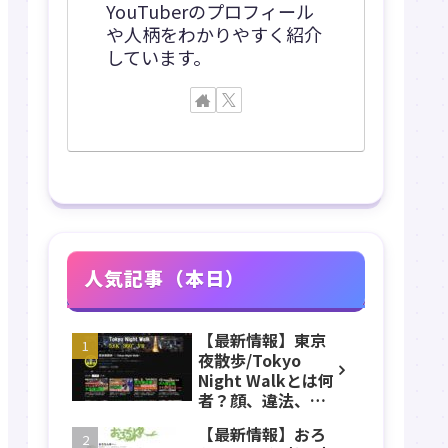
YouTuberのプロフィール
や人柄をわかりやすく紹介
しています。
人気記事（本日）
【最新情報】東京
夜散歩/Tokyo
Night Walkとは何
者？顔、違法、逮
捕、立ちんぼ、大
【最新情報】おろ
久保公園、本名、