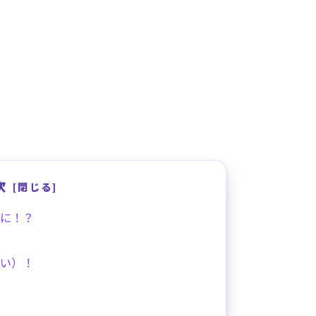
次
に！？
い）！