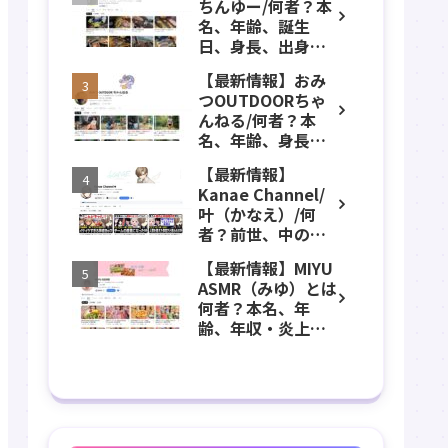
ちんゆー/何者？本
年齢、誕生日、職
名、年齢、誕生
業、かわいい、彼
日、身長、出身、
女などのプロフィ
高校、大学、素
ール、YouTubeチ
【最新情報】おみ
顔、顔バレなどの
ャンネル紹介！
つOUTDOORちゃ
プロフィール、
んねる/何者？本
YouTubeチャンネ
名、年齢、身長、
ル紹介！
カップ数、職業、
【最新情報】
結婚、アンチにつ
Kanae Channel/
いてプロフィー
叶（かなえ）/何
ル、チャンネル紹
者？前世、中の
介！
人、デビュー、誕
【最新情報】MIYU
生日、身長、葛
ASMR（みゆ）とは
葉、ChroNoiR、年
何者？本名、年
収などのプロフィ
齢、年収・炎上、
ール、YouTubeチ
大食い、太らな
ャンネル紹介！
い、過食嘔吐、セ
レブ、金持ちなど
のプロフィール、
YouTubeチャンネ