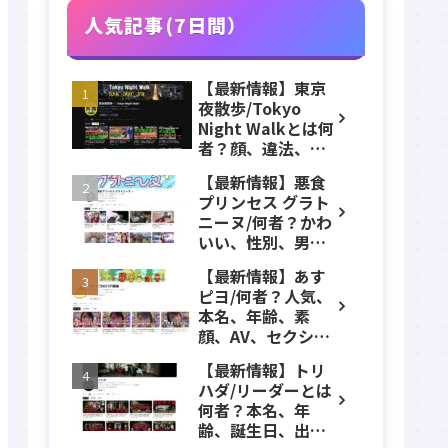
ル紹介！
人気記事(7日間）
【最新情報】東京
夜散歩/Tokyo
Night Walkとは何
者？顔、違法、逮
捕、立ちんぼ、大
【最新情報】悪食
久保公園、本名、
プリンセス グラト
年齢、誕生日、職
ニーヌ/何者？かわ
業、かわいい、彼
いい、性別、男？
女などのプロフィ
本名、年齢、身
ール、YouTubeチ
【最新情報】あす
長、出身などのプ
ャンネル紹介！
ピヨ/何者？人気、
ロフィール、
本名、年齢、素
YouTubeチャンネ
顔、AV、セクシ
ル紹介！
ー、女優、葵こは
【最新情報】トリ
る、身長、出身、
ハダ/リーダーとは
学歴、経歴、仕事
何者？本名、年
のプロフィール、
齢、誕生日、出
YouTubeチャンネ