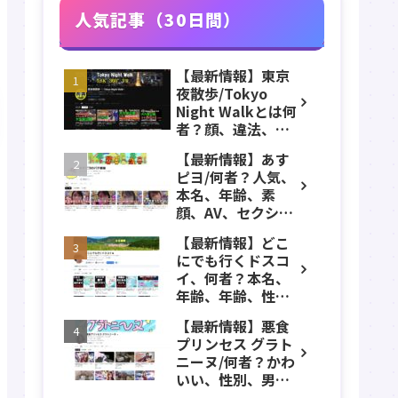
人気記事（30日間）
【最新情報】東京
夜散歩/Tokyo
Night Walkとは何
者？顔、違法、逮
捕、立ちんぼ、大
【最新情報】あす
久保公園、本名、
ピヨ/何者？人気、
年齢、誕生日、職
本名、年齢、素
業、かわいい、彼
顔、AV、セクシ
女などのプロフィ
ー、女優、葵こは
ール、YouTubeチ
【最新情報】どこ
る、身長、出身、
ャンネル紹介！
にでも行くドスコ
学歴、経歴、仕事
イ、何者？本名、
のプロフィール、
年齢、年齢、性
YouTubeチャンネ
別、ADHD、年収な
ル紹介！
【最新情報】悪食
どのプロフィー
プリンセス グラト
ル、YouTubeチャ
ニーヌ/何者？かわ
ンネル紹介！
いい、性別、男？
本名、年齢、身