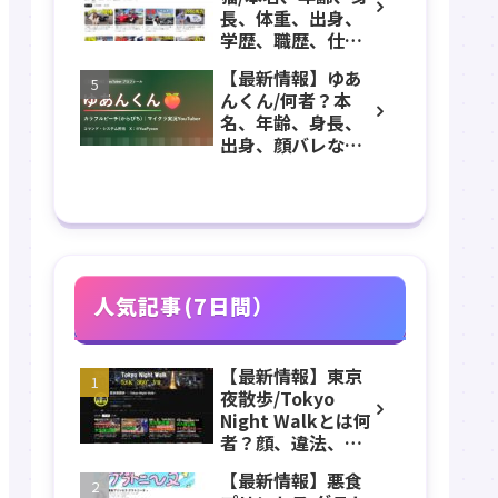
つ森、グッズなど
長、体重、出身、
のプロフィール、
学歴、職歴、仕
YouTubeチャンネ
事、お金持ち、彼
ル紹介！
【最新情報】ゆあ
氏、素顔などのプ
んくん/何者？本
ロフィール、チャ
名、年齢、身長、
ンネル紹介！
出身、顔バレなど
のプロフィール、
からぴち(カラフル
ピーチ)のYouTube
チャンネル紹介！
人気記事(7日間）
【最新情報】東京
夜散歩/Tokyo
Night Walkとは何
者？顔、違法、逮
捕、立ちんぼ、大
【最新情報】悪食
久保公園、本名、