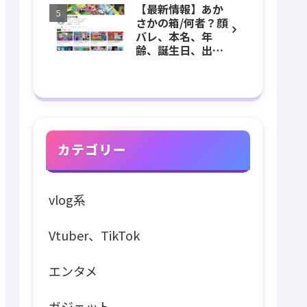
【最新情報】あか
長、出身などのプ
さかの箱/何者？顔
ロフィール、
バレ、本名、年
YouTubeチャンネ
齢、誕生日、出
ル紹介！
身、マインクラフ
ト、マイクラ、あ
つ森、グッズなど
のプロフィール、
YouTubeチャンネ
ル紹介！
カテゴリー
vlog系
Vtuber、TikTok
エンタメ
ガジェット