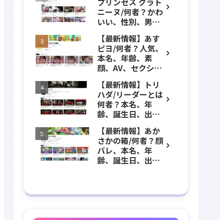
プリンセス グラト
年齢、誕生日、職
ニーヌ/何者？かわ
業、かわいい、彼
いい、性別、男？
女などのプロフィ
本名、年齢、身
ール、YouTubeチ
【最新情報】あす
長、出身などのプ
ャンネル紹介！
ピヨ/何者？人気、
ロフィール、
本名、年齢、素
YouTubeチャンネ
顔、AV、セクシ
ル紹介！
ー、女優、葵こは
【最新情報】トリ
る、身長、出身、
ハダ/リーダーとは
学歴、経歴、仕事
何者？本名、年
のプロフィール、
齢、誕生日、出
YouTubeチャンネ
身、素顔、顔バ
ル紹介！
【最新情報】あか
レ、ホラー、心
さかの箱/何者？顔
霊、うっちゃん、
バレ、本名、年
メンバーなどのプ
齢、誕生日、出
ロフィール、
身、マインクラフ
YouTubeチャンネ
ト、マイクラ、あ
ル紹介！
つ森、グッズなど
のプロフィール、
YouTubeチャンネ
ル紹介！