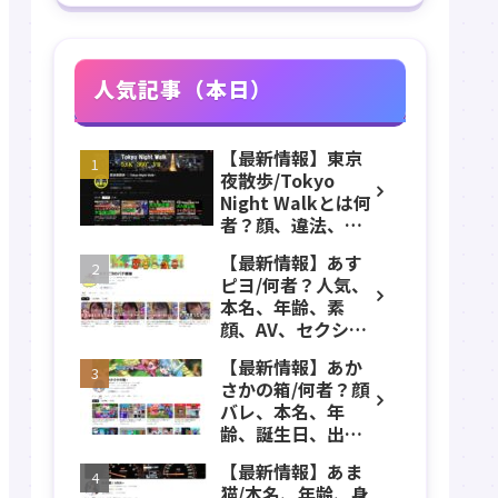
人気記事（本日）
【最新情報】東京
夜散歩/Tokyo
Night Walkとは何
者？顔、違法、逮
捕、立ちんぼ、大
【最新情報】あす
久保公園、本名、
ピヨ/何者？人気、
年齢、誕生日、職
本名、年齢、素
業、かわいい、彼
顔、AV、セクシ
女などのプロフィ
ー、女優、葵こは
ール、YouTubeチ
【最新情報】あか
る、身長、出身、
ャンネル紹介！
さかの箱/何者？顔
学歴、経歴、仕事
バレ、本名、年
のプロフィール、
齢、誕生日、出
YouTubeチャンネ
身、マインクラフ
ル紹介！
【最新情報】あま
ト、マイクラ、あ
猫/本名、年齢、身