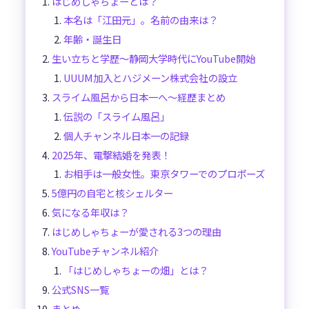
はじめしゃちょーとは？
本名は「江田元」。名前の由来は？
年齢・誕生日
生い立ちと学歴～静岡大学時代にYouTube開始
UUUM加入とハジメーン株式会社の設立
スライム風呂から日本一へ～経歴まとめ
伝説の「スライム風呂」
個人チャンネル日本一の記録
2025年、電撃結婚を発表！
お相手は一般女性。東京タワーでのプロポーズ
5億円の自宅と核シェルター
気になる年収は？
はじめしゃちょーが愛される3つの理由
YouTubeチャンネル紹介
「はじめしゃちょーの畑」とは？
公式SNS一覧
まとめ