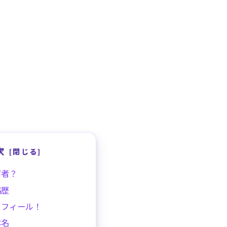
次
何者？
略歴
ロフィール！
本名