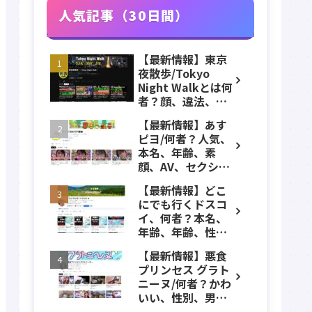
人気記事（30日間）
【最新情報】東京
夜散歩/Tokyo
Night Walkとは何
者？顔、違法、逮
捕、立ちんぼ、大
【最新情報】あす
久保公園、本名、
ピヨ/何者？人気、
年齢、誕生日、職
本名、年齢、素
業、かわいい、彼
顔、AV、セクシ
女などのプロフィ
ー、女優、葵こは
ール、YouTubeチ
【最新情報】どこ
る、身長、出身、
ャンネル紹介！
にでも行くドスコ
学歴、経歴、仕事
イ、何者？本名、
のプロフィール、
年齢、年齢、性
YouTubeチャンネ
別、ADHD、年収な
ル紹介！
【最新情報】悪食
どのプロフィー
プリンセス グラト
ル、YouTubeチャ
ニーヌ/何者？かわ
ンネル紹介！
いい、性別、男？
本名、年齢、身