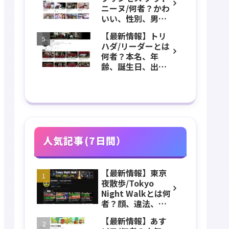
学歴、経歴、仕事
ニーヌ/何者？かわ
のプロフィール、
いい、性別、男？
YouTubeチャンネ
本名、年齢、身
ル紹介！
【最新情報】トリ
長、出身などのプ
ハダ/リーダーとは
ロフィール、
何者？本名、年
YouTubeチャンネ
齢、誕生日、出
ル紹介！
身、素顔、顔バ
レ、ホラー、心
霊、うっちゃん、
メンバーなどのプ
ロフィール、
YouTubeチャンネ
ル紹介！
人気記事(7日間）
【最新情報】東京
夜散歩/Tokyo
Night Walkとは何
者？顔、違法、逮
捕、立ちんぼ、大
【最新情報】あす
久保公園、本名、