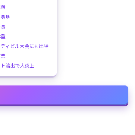
年齢
出身地
身長
体重
ボディビル大会にも出場
事業
スト流出で大炎上