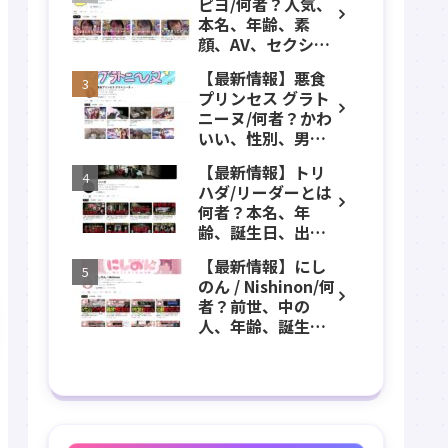
ピヨ/何者？人気、
年齢、誕生日、職
本名、年齢、素
業、かわいい、彼
顔、AV、セクシ
女などのプロフィ
ー、女優、葵こは
ール、YouTubeチ
【最新情報】悪食
る、身長、出身、
ャンネル紹介！
プリンセス グラト
学歴、経歴、仕事
ニーヌ/何者？かわ
のプロフィール、
いい、性別、男？
YouTubeチャンネ
本名、年齢、身
ル紹介！
【最新情報】トリ
長、出身などのプ
ハダ/リーダーとは
ロフィール、
何者？本名、年
YouTubeチャンネ
齢、誕生日、出
ル紹介！
身、素顔、顔バ
【最新情報】にし
レ、ホラー、心
のん / Nishinon/何
霊、うっちゃん、
者？前世、中の
メンバーなどのプ
人、年齢、誕生
ロフィール、
日、実写、顔バ
YouTubeチャンネ
レ、素顔、ストグ
ル紹介！
ラ、VTuber、ニコ
ニコなどのプロフ
ィール、YouTube
チャンネル紹介！