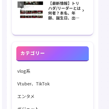
【最新情報】トリ
長、出身などのプ
ハダ/リーダーとは
ロフィール、
何者？本名、年
YouTubeチャンネ
齢、誕生日、出
ル紹介！
身、素顔、顔バ
レ、ホラー、心
霊、うっちゃん、
メンバーなどのプ
ロフィール、
YouTubeチャンネ
ル紹介！
カテゴリー
vlog系
Vtuber、TikTok
エンタメ
ガジェット