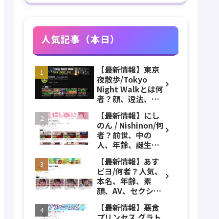
人気記事（本日）
【最新情報】東京
夜散歩/Tokyo
Night Walkとは何
者？顔、違法、逮
捕、立ちんぼ、大
【最新情報】にし
久保公園、本名、
のん / Nishinon/何
年齢、誕生日、職
者？前世、中の
業、かわいい、彼
人、年齢、誕生
女などのプロフィ
日、実写、顔バ
ール、YouTubeチ
【最新情報】あす
レ、素顔、ストグ
ャンネル紹介！
ピヨ/何者？人気、
ラ、VTuber、ニコ
本名、年齢、素
ニコなどのプロフ
顔、AV、セクシ
ィール、YouTube
ー、女優、葵こは
チャンネル紹介！
【最新情報】悪食
る、身長、出身、
プリンセス グラト