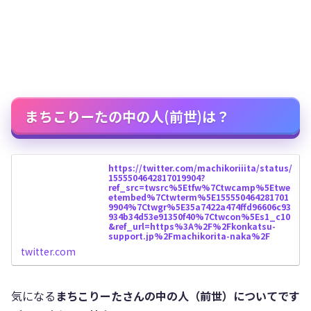
まちこりーたの中の人(前世)は？
https://twitter.com/machikoriiita/status/
1555504642817019904?
ref_src=twsrc%5Etfw%7Ctwcamp%5Etwe
etembed%7Ctwterm%5E155550464281701
9904%7Ctwgr%5E35a7422a474ffd96606c93
934b34d53e91350f40%7Ctwcon%5Es1_c10
&ref_url=https%3A%2F%2Fkonkatsu-
support.jp%2Fmachikorita-naka%2F
twitter.com
気になる
まちこりーたさんの中の人（前世）についてです