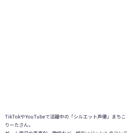
TikTokやYouTubeで活躍中の「シルエット声優」まちこ
りーたさん。
ゲーム実況や声真似、歌枠など、幅広いジャンルのコンテ