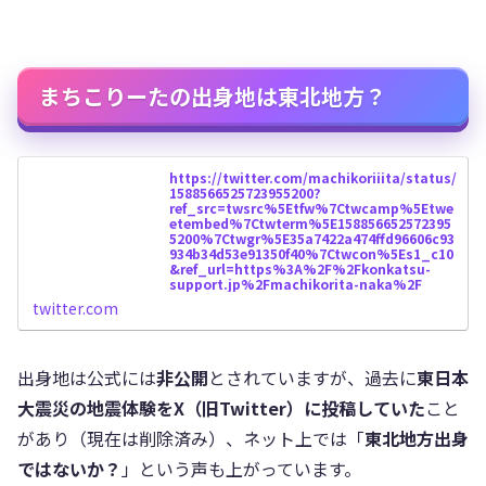
まちこりーたの出身地は東北地方？
https://twitter.com/machikoriiita/status/
1588566525723955200?
ref_src=twsrc%5Etfw%7Ctwcamp%5Etwe
etembed%7Ctwterm%5E158856652572395
5200%7Ctwgr%5E35a7422a474ffd96606c93
934b34d53e91350f40%7Ctwcon%5Es1_c10
&ref_url=https%3A%2F%2Fkonkatsu-
support.jp%2Fmachikorita-naka%2F
twitter.com
出身地は公式には
非公開
とされていますが、過去に
東日本
大震災の地震体験をX（旧Twitter）に投稿していた
こと
があり（現在は削除済み）、ネット上では「
東北地方出身
ではないか？
」という声も上がっています。