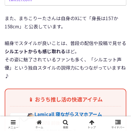
また、まちこりーたさんは自身のXにて「身長は157か
158cm」と公表しています。
細身でスタイルが良いことは、普段の配信や投稿で見せる
シルエットからも感じ取れる
ほど。
その姿に魅了されているファンも多く、「シルエット声
優」という独自スタイルの説得力にもつながっていますね
♪
📱 おうち推し活の快適アイテム
Lamicall 寝ながらスマホアーム
¥1,878 前後
メニュー
ホーム
検索
トップ
サイドバー
寝たまま配信を見守れる