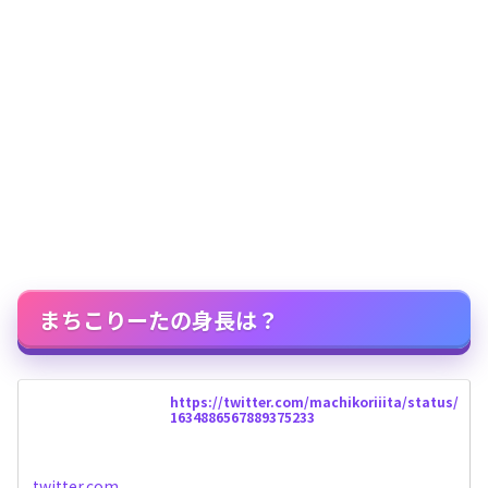
まちこりーたの身長は？
https://twitter.com/machikoriiita/status/
1634886567889375233
twitter.com