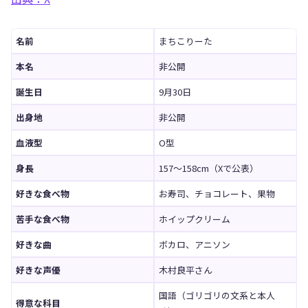
名前
まちこりーた
本名
非公開
誕生日
9月30日
出身地
非公開
血液型
O型
身長
157〜158cm（Xで公表）
好きな食べ物
お寿司、チョコレート、果物
苦手な食べ物
ホイップクリーム
好きな曲
ボカロ、アニソン
好きな声優
木村良平さん
国語（ゴリゴリの文系と本人
得意な科目