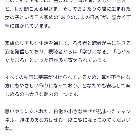
と、耳が聞こえる奥さま、そしておふたりの間に生まれた
女の子という三人家族の“ありのままの日常”が、温かく丁
寧に描かれています。
家族のリアルな生活を通して、ろう者と聴者が共に生きる
姿を発信しており、視聴者からは「学びになる」「心があ
たたまる」といった声が多く寄せられています。
すべての動画に字幕が付けられているため、耳が不自由な
方にもやさしい作りになっており、どなたでも安心して楽
しめるのも大きな魅力の一つです。
思いやりにあふれた、日常の小さな幸せが詰まったチャン
ネル。興味のある方はぜひ一度ご覧になってみてください
ね。