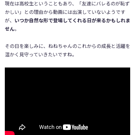
現在は高校生ということもあり、「友達にバレるのが恥ず
かしい」との理由から動画には出演していないようです
が、
いつか自然な形で登場してくれる日が来るかもしれま
せん
。
その日を楽しみに、ねねちゃんのこれからの成長と活躍を
温かく見守っていきたいですね。