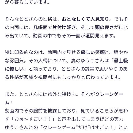
がら暮らしています。
そんなととさんの性格は、
おとなしくて人見知り
。でもそ
の内面には、几帳面で
片付け好き
、そして
頭の良さ
がにじ
み出ていて、動画の中でもその一面が垣間見えます。
特に印象的なのは、動画内で見せる
優しい笑顔
と、穏やか
な雰囲気。その人柄について、妻のゆうこさんは「
最上級
に優しい
」と語っており、ととさんの誠実で思いやりのあ
る性格が家族や視聴者にもしっかりと伝わっています。
また、ととさんには意外な特技も。それが
クレーンゲー
ム
！
動画内でその腕前を披露しており、見ているこちらが思わ
ず「おぉ～すごい！！」と声を出してしまうほどの実力。
ゆうこさんとの「クレーンゲーム“だけ”はすごい！」とい