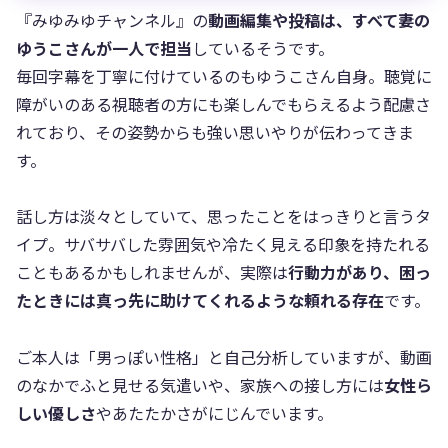
『みゆみゆチャンネル』の
動画編集や投稿は、すべて妻の
ゆうこさんが一人で担当
しているそうです。
毎回字幕を丁寧に付けているのもゆうこさん自身。聴覚に
障がいのある視聴者の方にも楽しんでもらえるよう配慮さ
れており、その姿勢からも強い思いやりが伝わってきま
す。
話し方は淡々としていて、思ったことをはっきりと言うタ
イプ。サバサバした雰囲気や冷たく見える印象を持たれる
こともあるかもしれませんが、実際は
行動力があり、困っ
たときには真っ先に助けてくれるような頼れる存在
です。
ご本人は「男っぽい性格」と自己分析していますが、動画
のなかでふと見せる気遣いや、家族への接し方には
女性ら
しい優しさ
やあたたかさがにじんでいます。