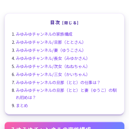
目次
みゆみゆチャンネルの家族構成
みゆみゆチャンネル/旦那（ととさん）
みゆみゆチャンネル/妻（ゆうこさん）
みゆみゆチャンネル/長女（みゆかさん）
みゆみゆチャンネル/次女（ねねちゃん）
みゆみゆチャンネル/三女（かいちゃん）
みゆみゆチャンネルの旦那（とと）の仕事は？
みゆみゆチャンネルの旦那（とと）と妻（ゆうこ）の馴
れ初めは？
まとめ