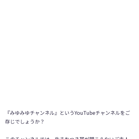
『みゆみゆチャンネル』というYouTubeチャンネルをご
存じでしょうか？
このチャンネルでは、生まれつき耳が聞こえないご主人