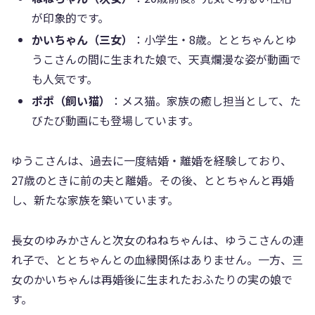
が印象的です。
かいちゃん（三女）
：小学生・8歳。ととちゃんとゆ
うこさんの間に生まれた娘で、天真爛漫な姿が動画で
も人気です。
ポポ（飼い猫）
：メス猫。家族の癒し担当として、た
びたび動画にも登場しています。
ゆうこさんは、過去に一度結婚・離婚を経験しており、
27歳のときに前の夫と離婚。その後、ととちゃんと再婚
し、新たな家族を築いています。
長女のゆみかさんと次女のねねちゃんは、ゆうこさんの連
れ子で、ととちゃんとの血縁関係はありません。一方、三
女のかいちゃんは再婚後に生まれたおふたりの実の娘で
す。