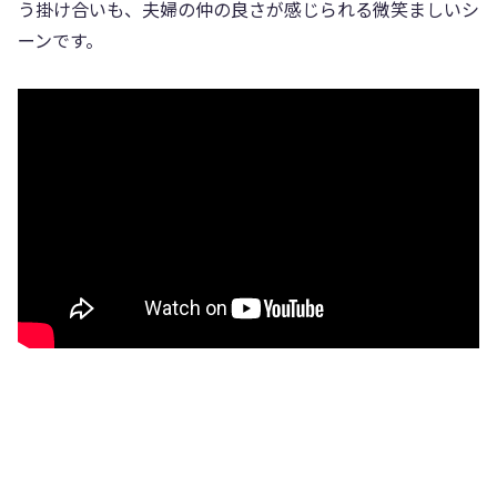
う掛け合いも、夫婦の仲の良さが感じられる微笑ましいシ
ーンです。