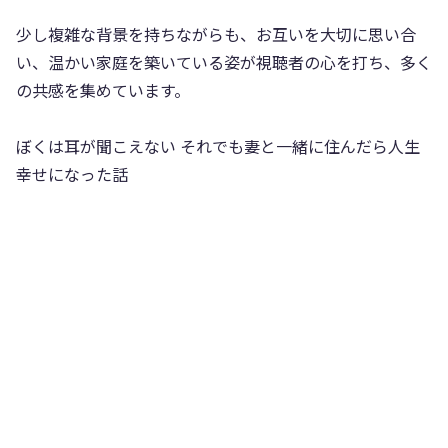
少し複雑な背景を持ちながらも、お互いを大切に思い合
い、温かい家庭を築いている姿が視聴者の心を打ち、多く
の共感を集めています。
ぼくは耳が聞こえない それでも妻と一緒に住んだら人生
幸せになった話