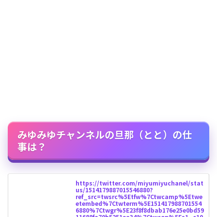
みゆみゆチャンネルの旦那（とと）の仕
事は？
https://twitter.com/miyumiyuchanel/stat
us/1514179887015546880?
ref_src=twsrc%5Etfw%7Ctwcamp%5Etwe
etembed%7Ctwterm%5E151417988701554
6880%7Ctwgr%5E23f8f8dbab176e25e0bd59
11688fa70b5251ea34%7Ctwcon%5Es1_c10