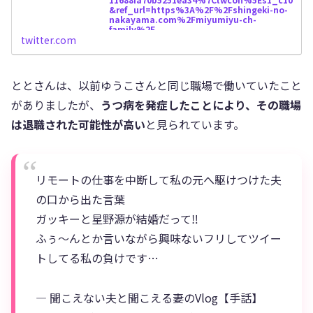
&ref_url=https%3A%2F%2Fshingeki-no-
nakayama.com%2Fmiyumiyu-ch-
family%2F
twitter.com
ととさんは、以前ゆうこさんと同じ職場で働いていたこと
がありましたが、
うつ病を発症したことにより、その職場
は退職された可能性が高い
と見られています。
リモートの仕事を中断して私の元へ駆けつけた夫
の口から出た言葉
ガッキーと星野源が結婚だって‼️
ふぅ〜んとか言いながら興味ないフリしてツイー
トしてる私の負けです…
— 聞こえない夫と聞こえる妻のVlog【手話】