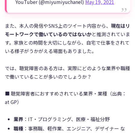
YouTuber (@miyumiyuchanel)
May 19, 2021
また、本人の発信やSNS上のツイート内容から、
現在はリ
モートワークで働いているのではないか
と推測されていま
す。家族との時間を大切にしながら、自宅で仕事をされて
いる様子がうかがえる場面もありました。
では、聴覚障害のある方は、実際にどのような業界や職種
で働いていることが多いのでしょうか？
■ 聴覚障害者におすすめされている業界・業種（出典：
at GP）
業界
：IT・プログラミング、医療・福祉分野
職種
：事務職、軽作業、エンジニア、デザイナー な