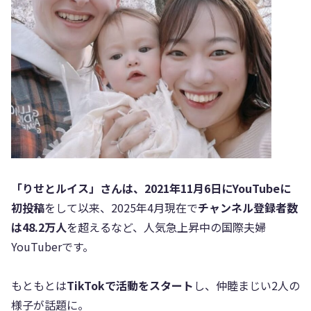
「りせとルイス」さんは、2021年11月6日にYouTubeに
初投稿
をして以来、2025年4月現在で
チャンネル登録者数
は48.2万人
を超えるなど、人気急上昇中の国際夫婦
YouTuberです。
もともとは
TikTokで活動をスタート
し、仲睦まじい2人の
様子が話題に。