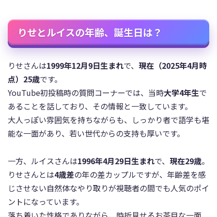
りせとルイスの年齢、誕生日は？
りせさんは
1999年12月9日生まれ
で、
現在（2025年4月時
点）25歳
です。
YouTube初投稿時の質問コーナーでは、当時
大学4年生
で
あることを話しており、その情報と一致しています。
大人っぽい雰囲気を持ちながらも、しっかり者で語学も堪
能な一面があり、若い世代からの支持も厚いです。
一方、ルイスさんは
1996年4月29日生まれ
で、
現在29歳
。
りせさんとは
4歳差
の年の差カップルですが、年齢差を感
じさせない自然体なやり取りが視聴者の間でも人気のポイ
ントになっています。
落ち着いた性格でありながら、時折見せるお茶目な一面