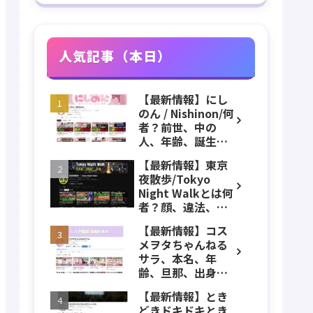
人気記事（本日）
【最新情報】にし
のん / Nishinon/何
者？前世、中の
人、年齢、誕生
日、実写、顔バ
【最新情報】東京
レ、素顔、ストグ
夜散歩/Tokyo
ラ、VTuber、ニコ
Night Walkとは何
ニコなどのプロフ
者？顔、違法、逮
ィール、YouTube
捕、立ちんぼ、大
チャンネル紹介！
【最新情報】コス
久保公園、本名、
メヲタちゃんねる
年齢、誕生日、職
サラ、本名、年
業、かわいい、彼
齢、旦那、出身、
女などのプロフィ
経歴、大学、
ール、YouTubeチ
【最新情報】とき
MIRAGEM、子ども
ャンネル紹介！
どきドキドキとき