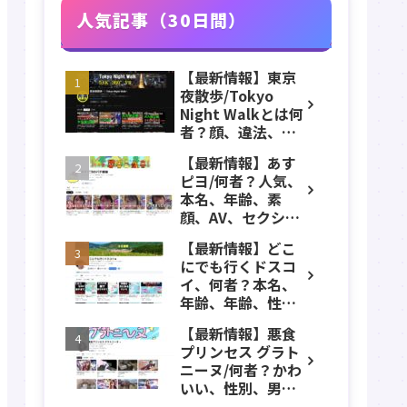
人気記事（30日間）
【最新情報】東京
夜散歩/Tokyo
Night Walkとは何
者？顔、違法、逮
捕、立ちんぼ、大
【最新情報】あす
久保公園、本名、
ピヨ/何者？人気、
年齢、誕生日、職
本名、年齢、素
業、かわいい、彼
顔、AV、セクシ
女などのプロフィ
ー、女優、葵こは
ール、YouTubeチ
【最新情報】どこ
る、身長、出身、
ャンネル紹介！
にでも行くドスコ
学歴、経歴、仕事
イ、何者？本名、
のプロフィール、
年齢、年齢、性
YouTubeチャンネ
別、ADHD、年収な
ル紹介！
【最新情報】悪食
どのプロフィー
プリンセス グラト
ル、YouTubeチャ
ニーヌ/何者？かわ
ンネル紹介！
いい、性別、男？
本名、年齢、身