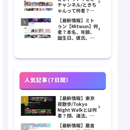
などのプロフィー
チャンネル/ときち
ル、YouTubeチャ
ゃんって何者？年
ンネル紹介！
齢、誕生日、本
【最新情報】ミト
名、身長、体重、
ゥン【Mitwun】何
出身、バニーガー
者？本名、年齢、
ル、写真集などの
誕生日、彼氏、整
プロフィール、
形、前世、Vtuber
YouTubeチャンネ
などのプロフィー
ル紹介！
ル、YouTubeチャ
ンネル紹介！
人気記事(7日間）
【最新情報】東京
夜散歩/Tokyo
Night Walkとは何
者？顔、違法、逮
捕、立ちんぼ、大
【最新情報】悪食
久保公園、本名、