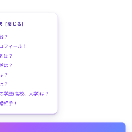
次
者？
ロフィール！
名は？
齢は？
は？
は？
の学歴(高校、大学)は？
婚相手！