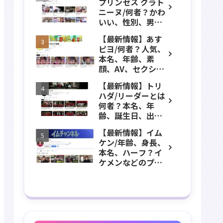
プリンセス グラト
年齢、誕生日、職
ニーヌ/何者？かわ
業、かわいい、彼
いい、性別、男？
女などのプロフィ
本名、年齢、身
ール、YouTubeチ
【最新情報】あす
長、出身などのプ
ャンネル紹介！
ピヨ/何者？人気、
ロフィール、
本名、年齢、素
YouTubeチャンネ
顔、AV、セクシ
ル紹介！
ー、女優、葵こは
【最新情報】トリ
る、身長、出身、
ハダ/リーダーとは
学歴、経歴、仕事
何者？本名、年
のプロフィール、
齢、誕生日、出
YouTubeチャンネ
身、素顔、顔バ
ル紹介！
【最新情報】イム
レ、ホラー、心
ケン/年齢、身長、
霊、うっちゃん、
本名、ハーフ？イ
メンバーなどのプ
ケメンなどのプロ
ロフィール、
フィール、
YouTubeチャンネ
YouTubeチャンネ
ル紹介！
ル紹介！