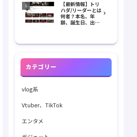
【最新情報】トリ
長、出身などのプ
ハダ/リーダーとは
ロフィール、
何者？本名、年
YouTubeチャンネ
齢、誕生日、出
ル紹介！
身、素顔、顔バ
レ、ホラー、心
霊、うっちゃん、
メンバーなどのプ
ロフィール、
YouTubeチャンネ
ル紹介！
カテゴリー
vlog系
Vtuber、TikTok
エンタメ
ガジェット