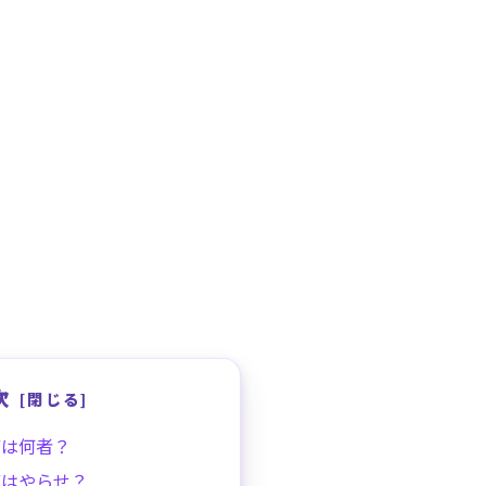
次
グは何者？
グはやらせ？