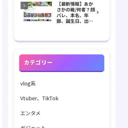
【最新情報】あか
長、出身などのプ
さかの箱/何者？顔
ロフィール、
バレ、本名、年
YouTubeチャンネ
齢、誕生日、出
ル紹介！
身、マインクラフ
ト、マイクラ、あ
つ森、グッズなど
のプロフィール、
YouTubeチャンネ
ル紹介！
カテゴリー
vlog系
Vtuber、TikTok
エンタメ
ガジェット