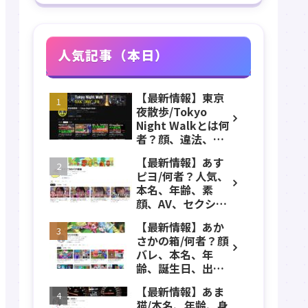
人気記事（本日）
【最新情報】東京
夜散歩/Tokyo
Night Walkとは何
者？顔、違法、逮
捕、立ちんぼ、大
【最新情報】あす
久保公園、本名、
ピヨ/何者？人気、
年齢、誕生日、職
本名、年齢、素
業、かわいい、彼
顔、AV、セクシ
女などのプロフィ
ー、女優、葵こは
ール、YouTubeチ
【最新情報】あか
る、身長、出身、
ャンネル紹介！
さかの箱/何者？顔
学歴、経歴、仕事
バレ、本名、年
のプロフィール、
齢、誕生日、出
YouTubeチャンネ
身、マインクラフ
ル紹介！
【最新情報】あま
ト、マイクラ、あ
猫/本名、年齢、身