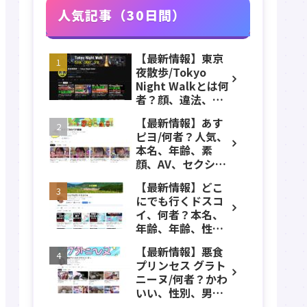
人気記事（30日間）
【最新情報】東京
夜散歩/Tokyo
Night Walkとは何
者？顔、違法、逮
捕、立ちんぼ、大
【最新情報】あす
久保公園、本名、
ピヨ/何者？人気、
年齢、誕生日、職
本名、年齢、素
業、かわいい、彼
顔、AV、セクシ
女などのプロフィ
ー、女優、葵こは
ール、YouTubeチ
【最新情報】どこ
る、身長、出身、
ャンネル紹介！
にでも行くドスコ
学歴、経歴、仕事
イ、何者？本名、
のプロフィール、
年齢、年齢、性
YouTubeチャンネ
別、ADHD、年収な
ル紹介！
【最新情報】悪食
どのプロフィー
プリンセス グラト
ル、YouTubeチャ
ニーヌ/何者？かわ
ンネル紹介！
いい、性別、男？
本名、年齢、身