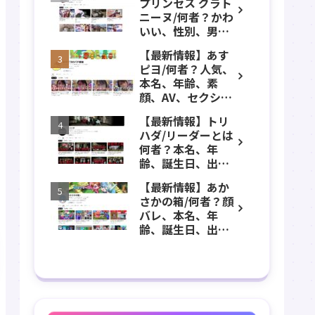
プリンセス グラト
年齢、誕生日、職
ニーヌ/何者？かわ
業、かわいい、彼
いい、性別、男？
女などのプロフィ
本名、年齢、身
ール、YouTubeチ
【最新情報】あす
長、出身などのプ
ャンネル紹介！
ピヨ/何者？人気、
ロフィール、
本名、年齢、素
YouTubeチャンネ
顔、AV、セクシ
ル紹介！
ー、女優、葵こは
【最新情報】トリ
る、身長、出身、
ハダ/リーダーとは
学歴、経歴、仕事
何者？本名、年
のプロフィール、
齢、誕生日、出
YouTubeチャンネ
身、素顔、顔バ
ル紹介！
【最新情報】あか
レ、ホラー、心
さかの箱/何者？顔
霊、うっちゃん、
バレ、本名、年
メンバーなどのプ
齢、誕生日、出
ロフィール、
身、マインクラフ
YouTubeチャンネ
ト、マイクラ、あ
ル紹介！
つ森、グッズなど
のプロフィール、
YouTubeチャンネ
ル紹介！