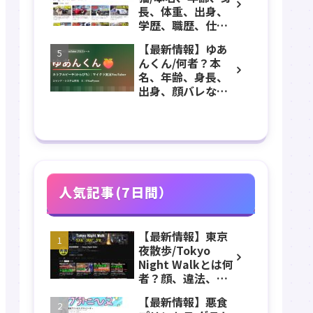
つ森、グッズなど
長、体重、出身、
のプロフィール、
学歴、職歴、仕
YouTubeチャンネ
事、お金持ち、彼
ル紹介！
【最新情報】ゆあ
氏、素顔などのプ
んくん/何者？本
ロフィール、チャ
名、年齢、身長、
ンネル紹介！
出身、顔バレなど
のプロフィール、
からぴち(カラフル
ピーチ)のYouTube
チャンネル紹介！
人気記事(7日間）
【最新情報】東京
夜散歩/Tokyo
Night Walkとは何
者？顔、違法、逮
捕、立ちんぼ、大
【最新情報】悪食
久保公園、本名、