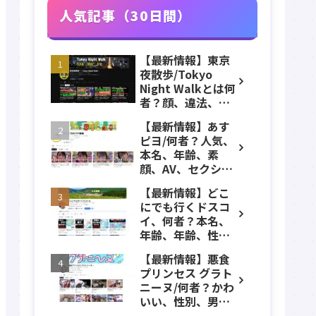
人気記事（30日間）
【最新情報】東京
夜散歩/Tokyo
Night Walkとは何
者？顔、違法、逮
捕、立ちんぼ、大
【最新情報】あす
久保公園、本名、
ピヨ/何者？人気、
年齢、誕生日、職
本名、年齢、素
業、かわいい、彼
顔、AV、セクシ
女などのプロフィ
ー、女優、葵こは
ール、YouTubeチ
【最新情報】どこ
る、身長、出身、
ャンネル紹介！
にでも行くドスコ
学歴、経歴、仕事
イ、何者？本名、
のプロフィール、
年齢、年齢、性
YouTubeチャンネ
別、ADHD、年収な
ル紹介！
【最新情報】悪食
どのプロフィー
プリンセス グラト
ル、YouTubeチャ
ニーヌ/何者？かわ
ンネル紹介！
いい、性別、男？
本名、年齢、身