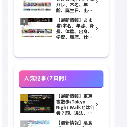
ラ、VTuber、ニコ
バレ、本名、年
ニコなどのプロフ
齢、誕生日、出
ィール、YouTube
身、マインクラフ
チャンネル紹介！
【最新情報】あま
ト、マイクラ、あ
猫/本名、年齢、身
つ森、グッズなど
長、体重、出身、
のプロフィール、
学歴、職歴、仕
YouTubeチャンネ
事、お金持ち、彼
ル紹介！
氏、素顔などのプ
ロフィール、チャ
ンネル紹介！
人気記事(7日間）
【最新情報】東京
夜散歩/Tokyo
Night Walkとは何
者？顔、違法、逮
捕、立ちんぼ、大
【最新情報】悪食
久保公園、本名、