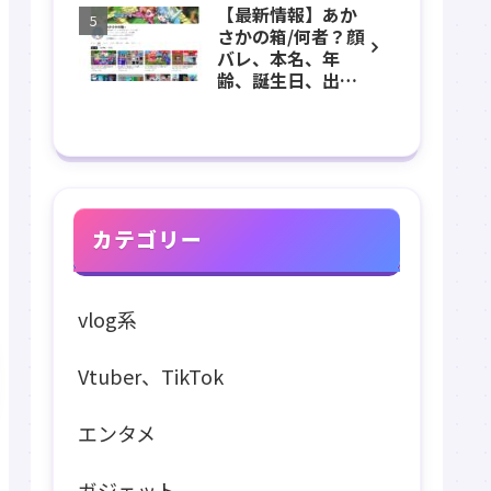
【最新情報】あか
長、出身などのプ
さかの箱/何者？顔
ロフィール、
バレ、本名、年
YouTubeチャンネ
齢、誕生日、出
ル紹介！
身、マインクラフ
ト、マイクラ、あ
つ森、グッズなど
のプロフィール、
YouTubeチャンネ
ル紹介！
カテゴリー
vlog系
Vtuber、TikTok
エンタメ
ガジェット