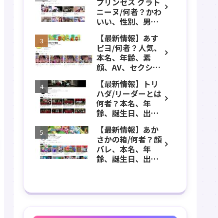
プリンセス グラト
年齢、誕生日、職
ニーヌ/何者？かわ
業、かわいい、彼
いい、性別、男？
女などのプロフィ
本名、年齢、身
ール、YouTubeチ
【最新情報】あす
長、出身などのプ
ャンネル紹介！
ピヨ/何者？人気、
ロフィール、
本名、年齢、素
YouTubeチャンネ
顔、AV、セクシ
ル紹介！
ー、女優、葵こは
【最新情報】トリ
る、身長、出身、
ハダ/リーダーとは
学歴、経歴、仕事
何者？本名、年
のプロフィール、
齢、誕生日、出
YouTubeチャンネ
身、素顔、顔バ
ル紹介！
【最新情報】あか
レ、ホラー、心
さかの箱/何者？顔
霊、うっちゃん、
バレ、本名、年
メンバーなどのプ
齢、誕生日、出
ロフィール、
身、マインクラフ
YouTubeチャンネ
ト、マイクラ、あ
ル紹介！
つ森、グッズなど
のプロフィール、
YouTubeチャンネ
ル紹介！