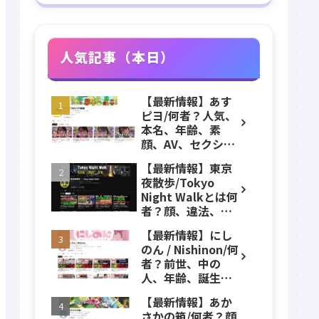
人気記事（本日）
【最新情報】あす
ピヨ/何者？人気、
本名、年齢、素
顔、AV、セクシ
ー、女優、葵こは
【最新情報】東京
る、身長、出身、
夜散歩/Tokyo
学歴、経歴、仕事
Night Walkとは何
のプロフィール、
者？顔、違法、逮
YouTubeチャンネ
捕、立ちんぼ、大
ル紹介！
【最新情報】にし
久保公園、本名、
のん / Nishinon/何
年齢、誕生日、職
者？前世、中の
業、かわいい、彼
人、年齢、誕生
女などのプロフィ
日、実写、顔バ
ール、YouTubeチ
【最新情報】あか
レ、素顔、ストグ
ャンネル紹介！
さかの箱/何者？顔