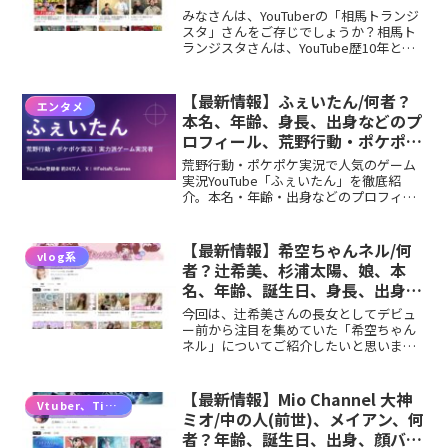
ス、NEXTSTAGE、彼女、高橋瑠
みなさんは、YouTuberの「相馬トランジ
玖などのプロフィール、
スタ」さんをご存じでしょうか？相馬ト
ランジスタさんは、YouTube歴10年とい
YouTubeチャンネル紹介！
うキャリアを持ち、チャンネル登録者数
は83万人を超える人気ユーチューバーで
す。今回は、そんな注目のユーチューバ
【最新情報】ふぇいたん/何者？
エンタメ
ー・相...
本名、年齢、身長、出身などのプ
ロフィール、荒野行動・ポケポケ
実況のYouTubeチャンネル紹
荒野行動・ポケポケ実況で人気のゲーム
介！
実況YouTube「ふぇいたん」を徹底紹
介。本名・年齢・出身などのプロフィー
ル（噂は噂として整理）、活動名の由
来、eスポーツ遍歴、YouTubeチャンネル
の規模、主なゲーム、SNSと最近の活動
【最新情報】希空ちゃんネル/何
vlog系
まで、確定事実を中心にまとめました。
者？辻希美、杉浦太陽、娘、本
名、年齢、誕生日、身長、出身、
などのプロフィール、YouTube
今回は、辻希美さんの長女としてデビュ
チャンネル紹介！
ー前から注目を集めていた「希空ちゃん
ネル」についてご紹介したいと思いま
す。元モーニング娘。のメンバーで、現
在はタレントとしてだけでなくYouTube
でも活躍している辻希美さんの長女・希
【最新情報】Mio Channel 大神
Vtuber、TikTok
空（のあ）さん。これ...
ミオ/中の人(前世)、メイアン、何
者？年齢、誕生日、出身、顔バ