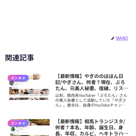
MANO
関連記事
【最新情報】やぎののほほん日
エンタメ
記/やぎさん、何者？現在、ぷろ
たん、元美人秘書、復縁、リス
ト、本名、出身、バレエ、学歴な
以前、筋肉系YouTuber「ぷろたん」さん
どのプロフィール、YouTubeチ
の美人秘書として活動していた「やぎさ
ん」。彼女は、自身のYouTubeチャンネ
ャンネル！
ルでぷろたんさんとの交際を告白すると
ともに、ぷろたんさんに関する「リス
ト」を世に出し、大きな話題となりまし
【最新情報】相馬トランジスタ/
エンタメ
た。では、そ...
何者？本名、年齢、誕生日、身
長、年収、カルビ、へキトラハウ