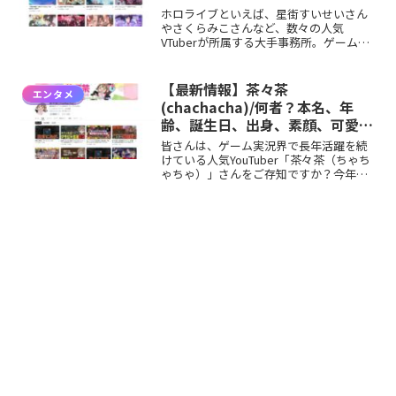
レ、ホロライブなどのプロフィー
ホロライブといえば、星街すいせいさん
ル、YouTubeチャンネル紹介！
やさくらみこさんなど、数々の人気
VTuberが所属する大手事務所。ゲーム実
況はもちろん、音楽活動やメディア出演
など、多彩な才能が集まっています。そ
の中で、ゲーム実況をメインに活動する
【最新情報】茶々茶
エンタメ
ユニット 「ホロライブ...
(chachacha)/何者？本名、年
齢、誕生日、出身、素顔、可愛
い、炎上などのプロフィール、
皆さんは、ゲーム実況界で長年活躍を続
YouTubeチャンネル紹介！
けている人気YouTuber「茶々茶（ちゃち
ゃちゃ）」さんをご存知ですか？今年で
実況活動12周年を迎えたベテラン実況者
でありながら、今なお新たな視聴者を惹
きつけるその魅力は健在。ゲームの内容
をわかりやすく...