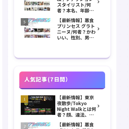
チャンネル紹介！
スタイリスト/何
者？本名、年齢、
誕生日、身長、体
【最新情報】悪食
重、出身などのプ
プリンセス グラト
ロフィール、
ニーヌ/何者？かわ
YouTubeチャンネ
いい、性別、男？
ル紹介！
本名、年齢、身
長、出身などのプ
ロフィール、
YouTubeチャンネ
ル紹介！
人気記事(7日間）
【最新情報】東京
夜散歩/Tokyo
Night Walkとは何
者？顔、違法、逮
捕、立ちんぼ、大
【最新情報】悪食
久保公園、本名、