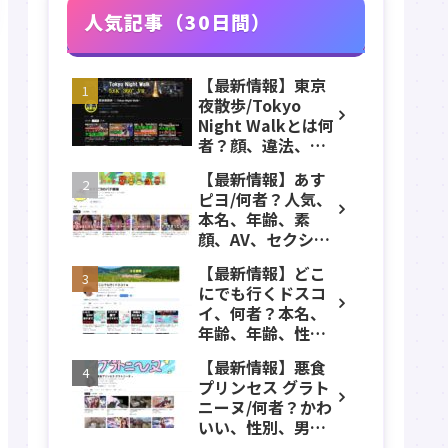
人気記事（30日間）
【最新情報】東京
夜散歩/Tokyo
Night Walkとは何
者？顔、違法、逮
捕、立ちんぼ、大
【最新情報】あす
久保公園、本名、
ピヨ/何者？人気、
年齢、誕生日、職
本名、年齢、素
業、かわいい、彼
顔、AV、セクシ
女などのプロフィ
ー、女優、葵こは
ール、YouTubeチ
【最新情報】どこ
る、身長、出身、
ャンネル紹介！
にでも行くドスコ
学歴、経歴、仕事
イ、何者？本名、
のプロフィール、
年齢、年齢、性
YouTubeチャンネ
別、ADHD、年収な
ル紹介！
【最新情報】悪食
どのプロフィー
プリンセス グラト
ル、YouTubeチャ
ニーヌ/何者？かわ
ンネル紹介！
いい、性別、男？
本名、年齢、身