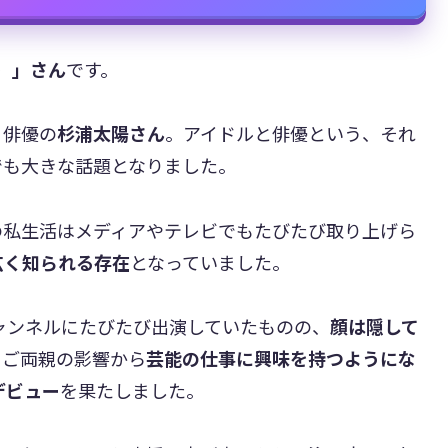
）」さん
です。
、俳優の
杉浦太陽さん
。アイドルと俳優という、それ
でも大きな話題となりました。
の私生活はメディアやテレビでもたびたび取り上げら
広く知られる存在
となっていました。
チャンネルにたびたび出演していたものの、
顔は隠して
、ご両親の影響から
芸能の仕事に興味を持つようにな
デビュー
を果たしました。