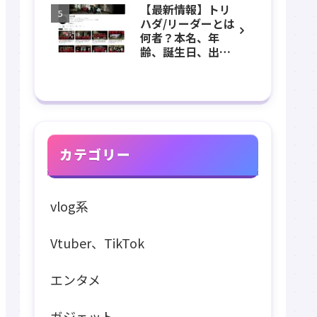
【最新情報】トリ
長、出身などのプ
ハダ/リーダーとは
ロフィール、
何者？本名、年
YouTubeチャンネ
齢、誕生日、出
ル紹介！
身、素顔、顔バ
レ、ホラー、心
霊、うっちゃん、
メンバーなどのプ
ロフィール、
YouTubeチャンネ
ル紹介！
カテゴリー
vlog系
Vtuber、TikTok
エンタメ
ガジェット