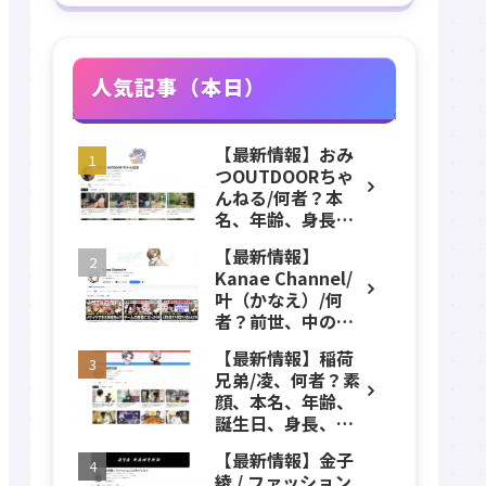
人気記事（本日）
【最新情報】おみ
つOUTDOORちゃ
んねる/何者？本
名、年齢、身長、
カップ数、職業、
【最新情報】
結婚、アンチにつ
Kanae Channel/
いてプロフィー
叶（かなえ）/何
ル、チャンネル紹
者？前世、中の
介！
人、デビュー、誕
【最新情報】稲荷
生日、身長、葛
兄弟/凌、何者？素
葉、ChroNoiR、年
顔、本名、年齢、
収などのプロフィ
誕生日、身長、出
ール、YouTubeチ
身、などのプロフ
ャンネル紹介！
【最新情報】金子
ィール、YouTube
綾 / ファッション