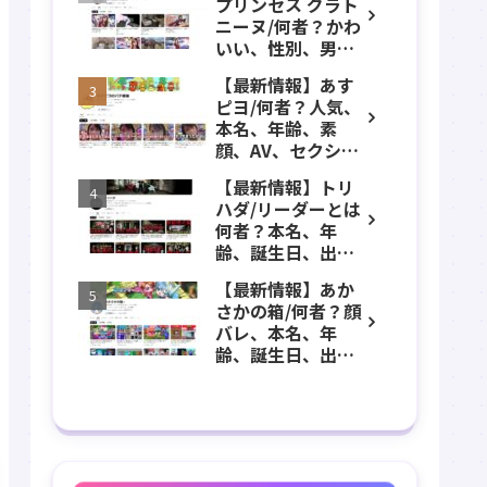
プリンセス グラト
年齢、誕生日、職
ニーヌ/何者？かわ
業、かわいい、彼
いい、性別、男？
女などのプロフィ
本名、年齢、身
ール、YouTubeチ
【最新情報】あす
長、出身などのプ
ャンネル紹介！
ピヨ/何者？人気、
ロフィール、
本名、年齢、素
YouTubeチャンネ
顔、AV、セクシ
ル紹介！
ー、女優、葵こは
【最新情報】トリ
る、身長、出身、
ハダ/リーダーとは
学歴、経歴、仕事
何者？本名、年
のプロフィール、
齢、誕生日、出
YouTubeチャンネ
身、素顔、顔バ
ル紹介！
【最新情報】あか
レ、ホラー、心
さかの箱/何者？顔
霊、うっちゃん、
バレ、本名、年
メンバーなどのプ
齢、誕生日、出
ロフィール、
身、マインクラフ
YouTubeチャンネ
ト、マイクラ、あ
ル紹介！
つ森、グッズなど
のプロフィール、
YouTubeチャンネ
ル紹介！