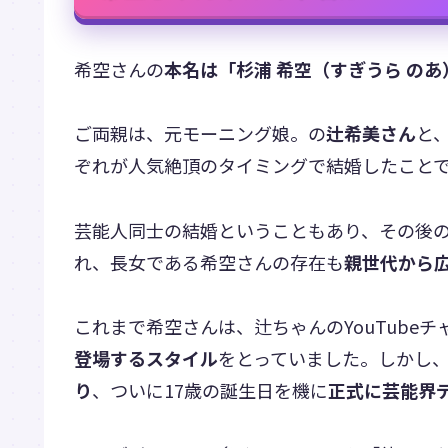
希空さんの
本名は「杉浦 希空（すぎうら のあ
ご両親は、元モーニング娘。の
辻希美さん
と
ぞれが人気絶頂のタイミングで結婚したこと
芸能人同士の結婚ということもあり、その後
れ、長女である希空さんの存在も
親世代から
これまで希空さんは、辻ちゃんのYouTube
登場するスタイル
をとっていました。しかし
り
、ついに17歳の誕生日を機に
正式に芸能界