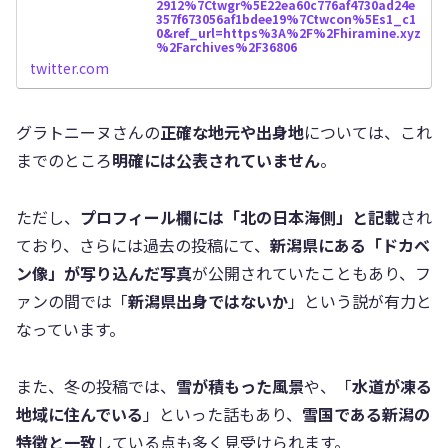
2912%7Ctwgr%5E22ea60c776af4730ad24e
357f673056af1bdee19%7Ctwcon%5Es1_c1
0&ref_url=https%3A%2F%2Fhiramine.xyz
%2Farchives%2F36806
twitter.com
グラトニーヌさんの
正確な地元や出身地
については、これ
までのところ
明確には公表されていません
。
ただし、
プロフィール欄には「北の日本海側」と記載
され
ており、さらには過去の投稿にて、
新潟県にある「ドカベ
ン像」が写り込んだ写真
が公開されていたこともあり、フ
ァンの間では「
新潟県出身ではないか
」という説が有力と
なっています。
また、冬の投稿では、
雪が積もった風景
や、「
水道が凍る
地域に住んでいる
」といった話もあり、
雪国である新潟の
特徴と一致
している点も多く見受けられます。