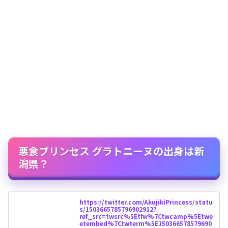
悪食プリンセス グラトニーヌの出身は新
潟県？
https://twitter.com/AkujikiPrincess/statu
s/1503665785796902912?
ref_src=twsrc%5Etfw%7Ctwcamp%5Etwe
etembed%7Ctwterm%5E150366578579690