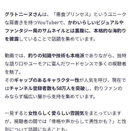
グラトニーヌさん
は、「悪食プリンセス」というユニーク
な肩書きを持つYouTuberで、
かわいらしいビジュアルや
ファンタジー風のサムネイルとは裏腹に、本格的な海釣り
を披露
していることで話題を集めています。
動画では、
釣りの知識や技術も本格派
でありながら、独特
な語り口やユーモアに富んだワードセンスで多くの視聴者
を魅了。
その
ギャップのあるキャラクター性
が人気を呼び、現在で
は
チャンネル登録者数も58万人を突破
し、釣りファンの
みならず幅広い層から支持を集めています。
一見すると
女性らしく愛らしい雰囲気
をまとっています
が、視聴者の間では「骨格や声からして男性かも？」と性
別について話題になることも。