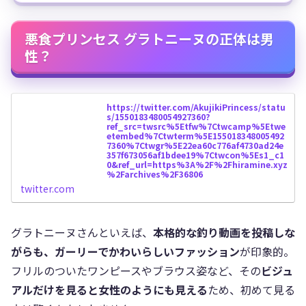
悪食プリンセス グラトニーヌの正体は男
性？
https://twitter.com/AkujikiPrincess/statu
s/1550183480054927360?
ref_src=twsrc%5Etfw%7Ctwcamp%5Etwe
etembed%7Ctwterm%5E155018348005492
7360%7Ctwgr%5E22ea60c776af4730ad24e
357f673056af1bdee19%7Ctwcon%5Es1_c1
0&ref_url=https%3A%2F%2Fhiramine.xyz
%2Farchives%2F36806
twitter.com
グラトニーヌさんといえば、
本格的な釣り動画を投稿しな
がらも、ガーリーでかわいらしいファッション
が印象的。
フリルのついたワンピースやブラウス姿など、その
ビジュ
アルだけを見ると女性のようにも見える
ため、初めて見る