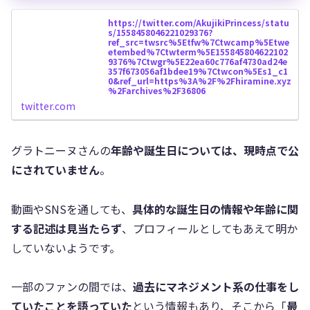
https://twitter.com/AkujikiPrincess/statu
s/1558458046221029376?
ref_src=twsrc%5Etfw%7Ctwcamp%5Etwe
etembed%7Ctwterm%5E155845804622102
9376%7Ctwgr%5E22ea60c776af4730ad24e
357f673056af1bdee19%7Ctwcon%5Es1_c1
0&ref_url=https%3A%2F%2Fhiramine.xyz
%2Farchives%2F36806
twitter.com
グラトニーヌさんの
年齢や誕生日については、現時点で公
にされていません
。
動画やSNSを通しても、
具体的な誕生日の情報や年齢に関
する記述は見当たらず
、プロフィールとしてもあえて明か
していないようです。
一部のファンの間では、
過去にマネジメント系の仕事をし
ていたことを語っていた
という情報もあり、そこから「
最