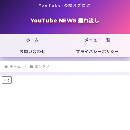
YouTuberの紹介ブログ
YouTube NEWS 垂れ流し
ホーム
メニュー一覧
お問い合わせ
プライバシーポリシー
ホーム
エンタメ
PR