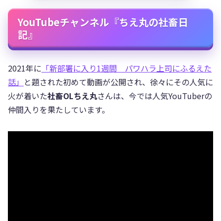
YouTubeチャンネル『ちえ丸の社畜日
記』
2021年に
「新部署に入り1週間 パワハラ上司にふるえた
話」
と題された初めて動画が公開され、徐々にその人気に
火が着いた
社畜OLちえ丸
さんは、今では人気YouTuberの
仲間入りを果たしています。