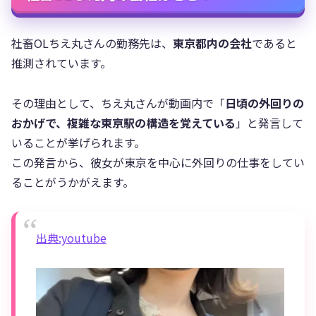
社畜OLちえ丸さんの勤務先は、
東京都内の会社
であると
推測されています。
その理由として、ちえ丸さんが動画内で「
日頃の外回りの
おかげで、複雑な東京駅の構造を覚えている
」と発言して
いることが挙げられます。
この発言から、彼女が東京を中心に外回りの仕事をしてい
ることがうかがえます。
出典:youtube