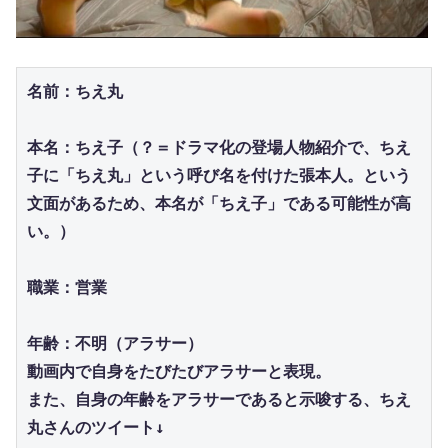
名前：ちえ丸
本名：ちえ子（？＝ドラマ化の登場人物紹介で、ちえ
子に「ちえ丸」という呼び名を付けた張本人。という
文面があるため、本名が「ちえ子」である可能性が高
い。）
職業：営業
年齢：不明（アラサー）
動画内で自身をたびたびアラサーと表現。
また、自身の年齢をアラサーであると示唆する、ちえ
丸さんのツイート↓