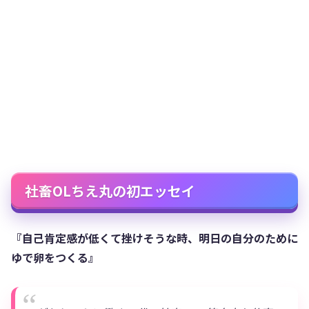
社畜OLちえ丸の初エッセイ
『自己肯定感が低くて挫けそうな時、明日の自分のために
ゆで卵をつくる』