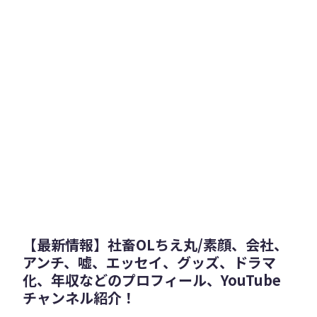
【最新情報】社畜OLちえ丸/素顔、会社、
アンチ、嘘、エッセイ、グッズ、ドラマ
化、年収などのプロフィール、YouTube
チャンネル紹介！