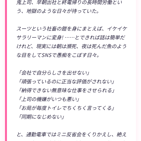
鬼上司、早朝出社と終電帰りの長時間労働とい
う、地獄のような日々が待っていた。
スーツという社畜の鎧を身にまとえば、イケイケ
サラリーマンに変身! ……とできれば話は簡単だ
けれど、現実には朝は瀕死、夜は死んだ魚のよう
な目をしてSNSで愚痴をこぼす日々。
「会社で自分らしさを出せない」
「頑張っているのに正当な評価がされない」
「納得できない無意味な仕事をさせられる」
「上司の機嫌がいつも悪い」
「お局が毎度トイレでちくちく言ってくる」
「同期になじめない」
と、通勤電車ではミニ反省会をくりかえし、絶え