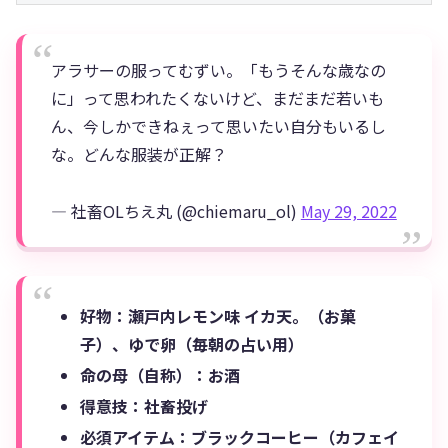
アラサーの服ってむずい。「もうそんな歳なの
に」って思われたくないけど、まだまだ若いも
ん、今しかできねぇって思いたい自分もいるし
な。どんな服装が正解？
— 社畜OLちえ丸 (@chiemaru_ol)
May 29, 2022
好物：瀬戸内レモン味 イカ天。（お菓
子）、ゆで卵（毎朝の占い用）
命の母（自称）：お酒
得意技：社畜投げ
必須アイテム：ブラックコーヒー（カフェイ