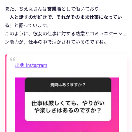
また、ちえ丸さんは
営業職
として働いており、
「
人と話すのが好きで、それがそのまま仕事になってい
る
」と語っています。
このように、彼女の仕事に対する熱意とコミュニケーショ
ン能力が、仕事の中で活かされているのですね。
出典:instagram