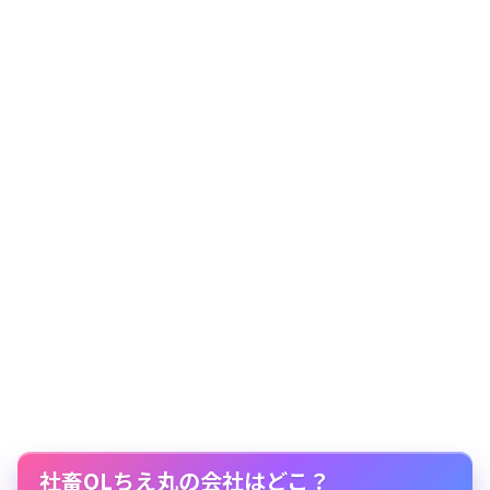
社畜OLちえ丸の会社はどこ？