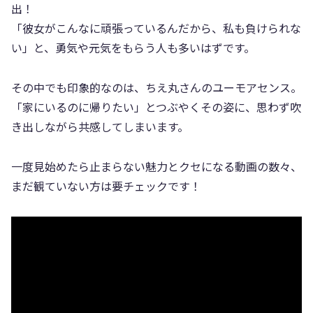
出！
「彼女がこんなに頑張っているんだから、私も負けられな
い」と、勇気や元気をもらう人も多いはずです。
その中でも印象的なのは、ちえ丸さんのユーモアセンス。
「家にいるのに帰りたい」とつぶやくその姿に、思わず吹
き出しながら共感してしまいます。
一度見始めたら止まらない魅力とクセになる動画の数々、
まだ観ていない方は要チェックです！