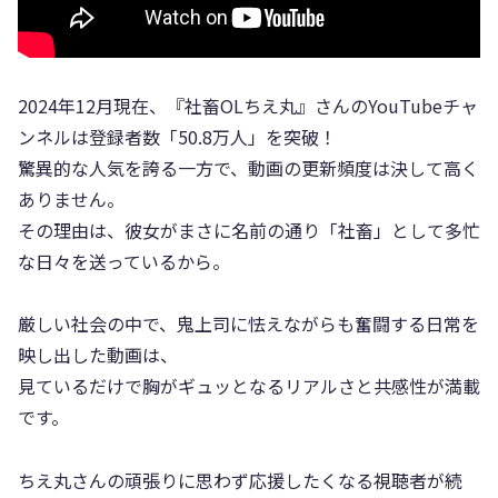
2024年12月現在、『社畜OLちえ丸』さんのYouTubeチャ
ンネルは登録者数「50.8万人」を突破！
驚異的な人気を誇る一方で、動画の更新頻度は決して高く
ありません。
その理由は、彼女がまさに名前の通り「社畜」として多忙
な日々を送っているから。
厳しい社会の中で、鬼上司に怯えながらも奮闘する日常を
映し出した動画は、
見ているだけで胸がギュッとなるリアルさと共感性が満載
です。
ちえ丸さんの頑張りに思わず応援したくなる視聴者が続