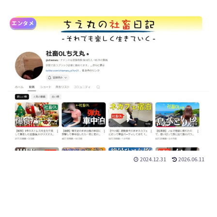
エンタメ
2024.12.31
2026.06.11