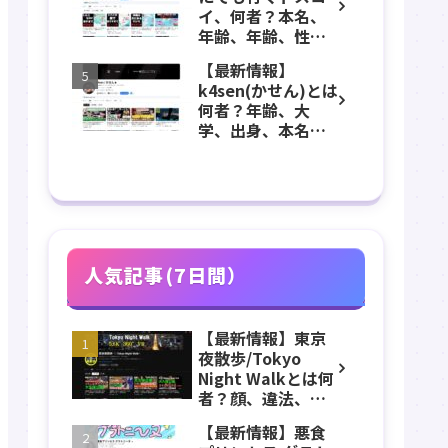
ピーチ)のYouTube
イ、何者？本名、
チャンネル紹介！
年齢、年齢、性
別、ADHD、年収な
【最新情報】
どのプロフィー
k4sen(かせん)とは
ル、YouTubeチャ
何者？年齢、大
ンネル紹介！
学、出身、本名、
結婚相手、あや
か、経歴までプロ
フィール、
YouTubeチャンネ
ル紹介！
人気記事(7日間）
【最新情報】東京
夜散歩/Tokyo
Night Walkとは何
者？顔、違法、逮
捕、立ちんぼ、大
【最新情報】悪食
久保公園、本名、