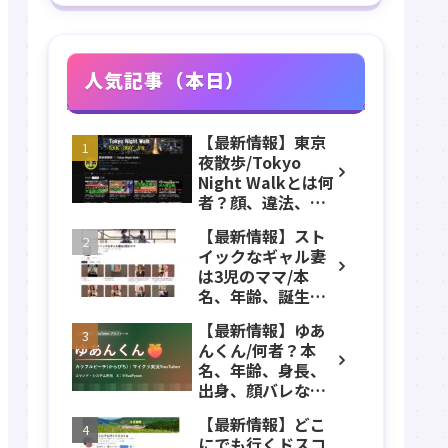
人気記事（本日）
【最新情報】東京
夜散歩/Tokyo
Night Walkとは何
者？顔、違法、逮
捕、立ちんぼ、大
【最新情報】スト
久保公園、本名、
イックなギャル妻
年齢、誕生日、職
は3児のママ/本
業、かわいい、彼
名、年齢、誕生
女などのプロフィ
日、身長、体重、
ール、YouTubeチ
【最新情報】ゆあ
出身、旦那などの
ャンネル紹介！
んくん/何者？本
プロフィール、
名、年齢、身長、
YouTubeチャンネ
出身、顔バレなど
ル紹介！
のプロフィール、
【最新情報】どこ
からぴち(カラフル
にでも行くドスコ