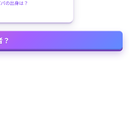
パパの出身は？
者？