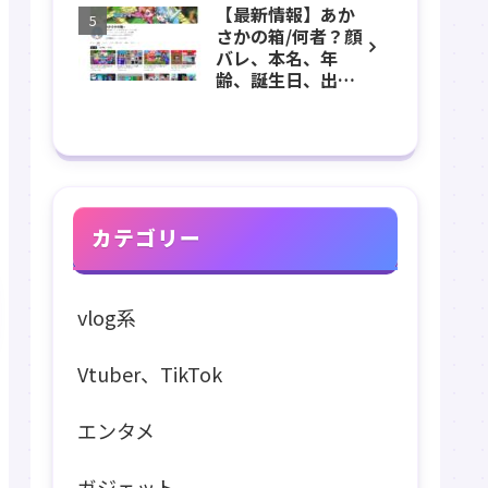
【最新情報】あか
長、出身などのプ
さかの箱/何者？顔
ロフィール、
バレ、本名、年
YouTubeチャンネ
齢、誕生日、出
ル紹介！
身、マインクラフ
ト、マイクラ、あ
つ森、グッズなど
のプロフィール、
YouTubeチャンネ
ル紹介！
カテゴリー
vlog系
Vtuber、TikTok
エンタメ
ガジェット