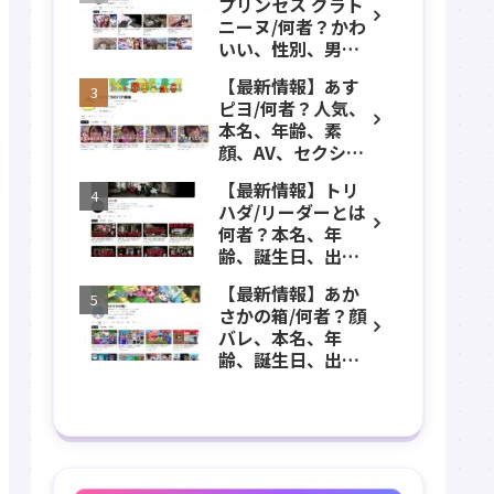
プリンセス グラト
年齢、誕生日、職
ニーヌ/何者？かわ
業、かわいい、彼
いい、性別、男？
女などのプロフィ
本名、年齢、身
ール、YouTubeチ
【最新情報】あす
長、出身などのプ
ャンネル紹介！
ピヨ/何者？人気、
ロフィール、
本名、年齢、素
YouTubeチャンネ
顔、AV、セクシ
ル紹介！
ー、女優、葵こは
【最新情報】トリ
る、身長、出身、
ハダ/リーダーとは
学歴、経歴、仕事
何者？本名、年
のプロフィール、
齢、誕生日、出
YouTubeチャンネ
身、素顔、顔バ
ル紹介！
【最新情報】あか
レ、ホラー、心
さかの箱/何者？顔
霊、うっちゃん、
バレ、本名、年
メンバーなどのプ
齢、誕生日、出
ロフィール、
身、マインクラフ
YouTubeチャンネ
ト、マイクラ、あ
ル紹介！
つ森、グッズなど
のプロフィール、
YouTubeチャンネ
ル紹介！