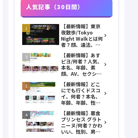
人気記事（30日間）
【最新情報】東京
夜散歩/Tokyo
Night Walkとは何
者？顔、違法、逮
捕、立ちんぼ、大
【最新情報】あす
久保公園、本名、
ピヨ/何者？人気、
年齢、誕生日、職
本名、年齢、素
業、かわいい、彼
顔、AV、セクシ
女などのプロフィ
ー、女優、葵こは
ール、YouTubeチ
【最新情報】どこ
る、身長、出身、
ャンネル紹介！
にでも行くドスコ
学歴、経歴、仕事
イ、何者？本名、
のプロフィール、
年齢、年齢、性
YouTubeチャンネ
別、ADHD、年収な
ル紹介！
【最新情報】悪食
どのプロフィー
プリンセス グラト
ル、YouTubeチャ
ニーヌ/何者？かわ
ンネル紹介！
いい、性別、男？
本名、年齢、身