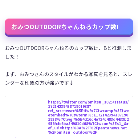
おみつOUTDOORちゃんねるカップ数!
おみつOUTDOORちゃんねるのカップ数は、Bと推測しま
した！
まず、おみつさんのスタイルがわかる写真を見ると、スレ
ンダーな印象の方が強いです↓
https://twitter.com/omitsu_s025/status/
1721423943871901938?
ref_src=twsrc%5Etfw%7Ctwcamp%5Etwe
etembed%7Ctwterm%5E172142394387190
1938%7Ctwgr%5E4d16d4e724c483d4433b2
956fcfc6ba549810d68%7Ctwcon%5Es1_&r
ef_url=https%3A%2F%2Fpentanews.net
%2Fomitsu_outdoor%2F