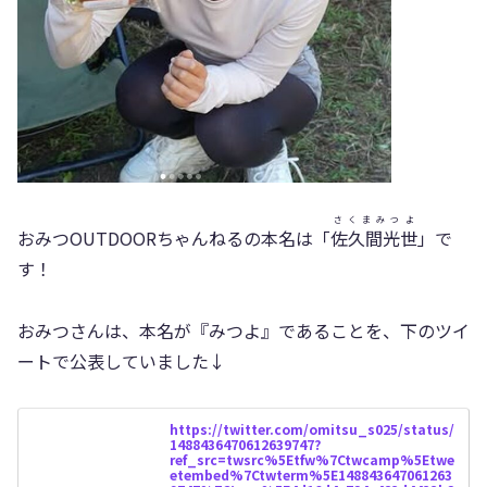
さくまみつよ
おみつOUTDOORちゃんねるの本名は「
佐久間光世
」で
す！
おみつさんは、本名が『みつよ』であることを、下のツイ
ートで公表していました↓
https://twitter.com/omitsu_s025/status/
1488436470612639747?
ref_src=twsrc%5Etfw%7Ctwcamp%5Etwe
etembed%7Ctwterm%5E148843647061263