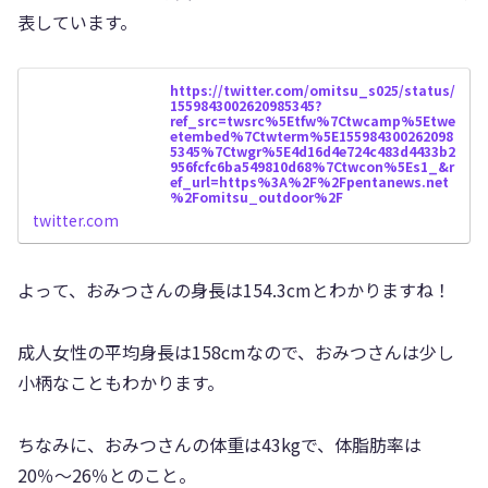
表しています。
https://twitter.com/omitsu_s025/status/
1559843002620985345?
ref_src=twsrc%5Etfw%7Ctwcamp%5Etwe
etembed%7Ctwterm%5E155984300262098
5345%7Ctwgr%5E4d16d4e724c483d4433b2
956fcfc6ba549810d68%7Ctwcon%5Es1_&r
ef_url=https%3A%2F%2Fpentanews.net
%2Fomitsu_outdoor%2F
twitter.com
よって、おみつさんの身長は154.3cmとわかりますね！
成人女性の平均身長は158cmなので、おみつさんは少し
小柄なこともわかります。
ちなみに、おみつさんの体重は43kgで、体脂肪率は
20％〜26％とのこと。