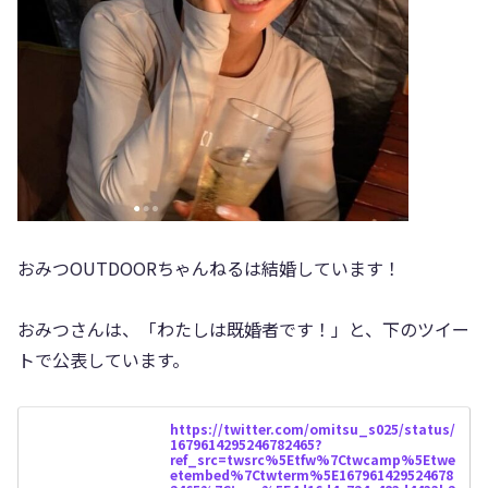
おみつOUTDOORちゃんねるは結婚しています！
おみつさんは、「わたしは既婚者です！」と、下のツイー
トで公表しています。
https://twitter.com/omitsu_s025/status/
1679614295246782465?
ref_src=twsrc%5Etfw%7Ctwcamp%5Etwe
etembed%7Ctwterm%5E167961429524678