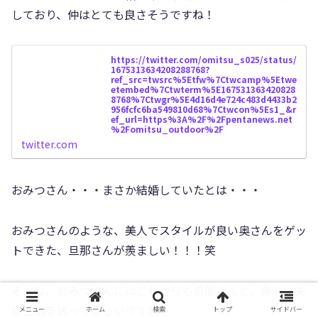
しており、仲はとても良さそうですね！
https://twitter.com/omitsu_s025/status/
1675313634208288768?
ref_src=twsrc%5Etfw%7Ctwcamp%5Etwe
etembed%7Ctwterm%5E167531363420828
8768%7Ctwgr%5E4d16d4e724c483d4433b2
956fcfc6ba549810d68%7Ctwcon%5Es1_&r
ef_url=https%3A%2F%2Fpentanews.net
%2Fomitsu_outdoor%2F
twitter.com
おみつさん・・・まさか結婚していたとは・・・
おみつさんのような、美人でスタイルが良い奥さんをゲッ
トできた、旦那さんが羨ましい！！！笑
そんな、おみつさんにはこれからも旦那さんと、幸せな夫
婦生活を送ってほしいですね！
メニュー
ホーム
検索
トップ
サイドバー