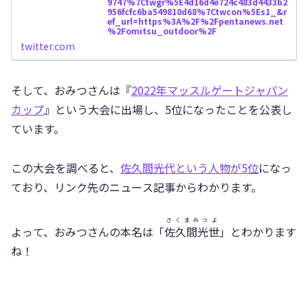
9747%7Ctwgr%5E4d16d4e724c483d4433b2
956fcfc6ba549810d68%7Ctwcon%5Es1_&r
ef_url=https%3A%2F%2Fpentanews.net
%2Fomitsu_outdoor%2F
twitter.com
そして、おみつさんは『
2022年マッスルゲートジャパン
カップ
』という大会に出場し、5位になったことを公表し
ています。
この大会を調べると、
佐久間光代という人物が5位
になっ
ており、リンク先のニュース記事からわかります。
さくまみつよ
よって、おみつさんの本名は「
佐久間光世
」とわかります
ね！