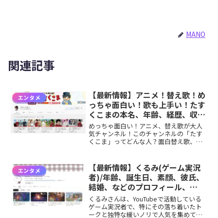
MANO
関連記事
【最新情報】アニメ！替え歌！め
エンタメ
っちゃ面白い！歌も上手い！たす
くこまの本名、年齢、経歴、収
入、元蕎麦屋の店長？奥さん、妹
めっちゃ面白い！アニメ、替え歌が大人
などのプロフィールやチャンネル
気チャンネル！このチャンネルの「たす
くこま」ってどんな人？面白替え歌、ド
紹介！
ゥフアニメで大人気のYoutuber「たすく
こま」。歌ってみた動画で、人気の
Youtuberは少ないですが、たすくこまさ
【最新情報】くるみ(ゲーム実況
エンタメ
んはなんとチ...
者)/年齢、誕生日、素顔、彼氏、
結婚、などのプロフィール、
YouTubeチャンネル紹介！
くるみさんは、YouTubeで活動している
ゲーム実況者で、特にその落ち着いたト
ークと独特な緩いノリで人気を集めてい