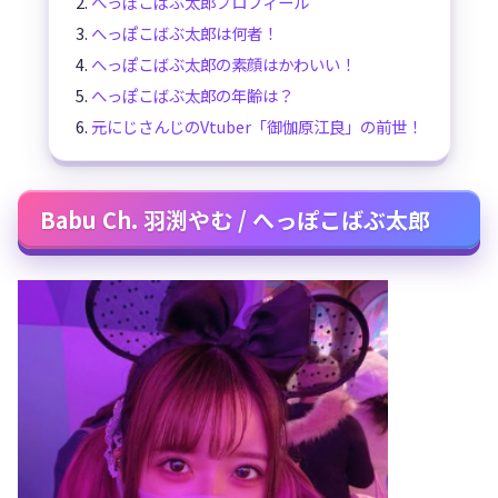
へっぽこばぶ太郎プロフィール
へっぽこばぶ太郎は何者！
へっぽこばぶ太郎の素顔はかわいい！
へっぽこばぶ太郎の年齢は？
元にじさんじのVtuber「御伽原江良」の前世！
Babu Ch. 羽渕やむ / へっぽこばぶ太郎