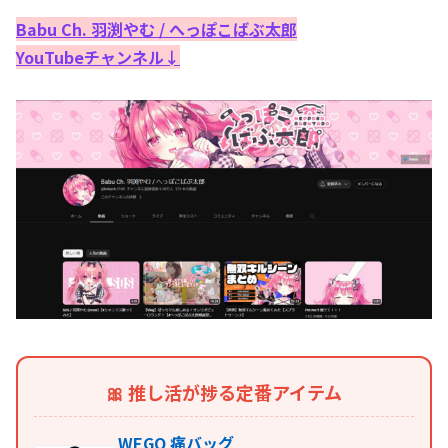
Babu Ch. 羽渕やむ / へっぽこばぶ太郎
YouTubeチャンネル↓
🎀 推し活が捗る定番アイテム
WEGO 痛バッグ