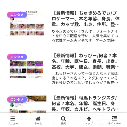
ます。彼女の実況スタイルは、ゲームプ
レイだけでなく、リラックスした雰囲気
で視聴者と自然にコミュニケーションを
【最新情報】ちゅきめろでぃ/プ
エンタメ
取ることに定評があ...
ロゲーマー、本名年齢、身長、体
重、カップ数、出身、住所、整
形、同性、結婚、彼氏、マネージ
ちゅきめろでぃ！さんは、フォートナイ
ャーなどのプロフィール、チャン
トを中心に配信を行い、人気を集めてい
る女性ゲーム実況者です。ゲームの腕前
ネル紹介！
だけでなく、見た目の可愛さやセクシー
なスタイルも注目を集めており、多くの
視聴者を魅了しています。今回は、そん
【最新情報】ねっぴー/何者？本
エンタメ
なちゅきめろでぃさんが一...
名、年齢、誕生日、身長、出身、
高校、大学、彼女、素顔、職業、
スプラトゥーン、実況者などのプ
「ねっぴーさんって一体どんな人？顔は
ロフィール、YouTubeチャンネ
出してる？本名は？」と気になっている
方も多いのではないでしょうか？現在、
ル紹介！
YouTubeチャンネル登録者数は約16.2万人
（2025年3月時点）を誇る、注目のゲーム
系インフルエンサーです。主に人気ゲー
【最新情報】相馬トランジスタ/
エンタメ
ム『ス...
何者？本名、年齢、誕生日、身
長、年収、カルビ、へキトラハウ
ス、NEXTSTAGE、彼女、高橋瑠
みなさんは、YouTuberの「相馬トランジ
玖などのプロフィール、
スタ」さんをご存じでしょうか？相馬ト
メニュー
ホーム
検索
トップ
サイドバー
ランジスタさんは、YouTube歴10年とい
YouTubeチャンネル紹介！