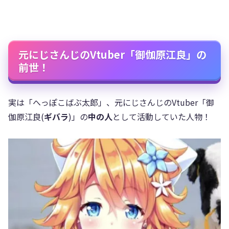
元にじさんじのVtuber「御伽原江良」の
前世！
実は「へっぽこばぶ太郎」、元にじさんじのVtuber「御
伽原江良(
ギバラ
)」の
中の人
として活動していた人物！