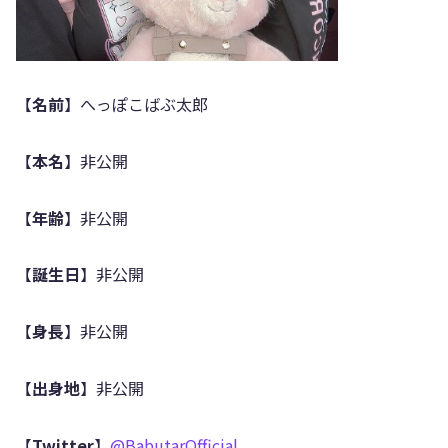
【
名前
】へっぽこばぶ太郎
【
本名
】非公開
【
年齢
】非公開
【
誕生日
】非公開
【
身長
】非公開
【
出身地
】非公開
【
Twitter
】
@BabutarOfficial