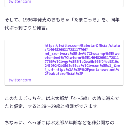
5001%7Ctwgr%5E8f1b2ea9b969f04ed8f19c
twitter.com
24109242b8fd8e99ca%7Ctwcon%5Es1_&re
f_url=https%3A%2F%2Fpentanews.net%
2Fbabutarofficial%2Ffd8e99ca%7Ctwcon
%5Es1_&ref_url=https%3A%2F%2Fpenta
そして、1996年発売のおもちゃ「たまごっち」を、同年
news.net%2Fbabutarofficial%2F
代ぶっ刺さりと発言。
https://twitter.com/BabutarOfficial/statu
s/1464826931728117766?
ref_src=twsrc%5Etfw%7Ctwcamp%5Etwe
etembed%7Ctwterm%5E146482693172811
7766%7Ctwgr%5E8f1b2ea9b969f04ed8f19c
24109242b8fd8e99ca%7Ctwcon%5Es1_&re
f_url=https%3A%2F%2Fpentanews.net%
2Fbabutarofficial%2F
twitter.com
このたまごっちを、ばぶ太郎が「4〜5歳」の時に遊んで
たと仮定、すると28〜29歳と推測ができます。
ちなみに、へっぽこばぶ太郎が年齢などを非公開なの