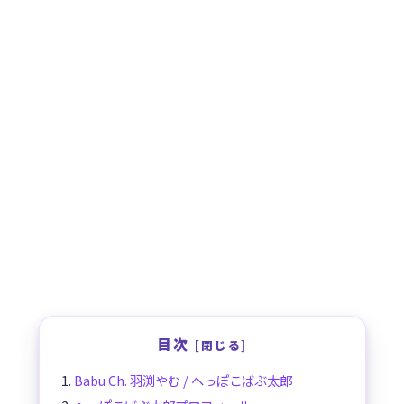
目次
Babu Ch. 羽渕やむ / へっぽこばぶ太郎