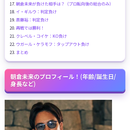
朝倉未来が負けた相手は？（プロ転向後の総合のみ）
イ・ギルウ：判定負け
斎藤裕：判定負け
再戦では勝利！
クレベル・コイケ：KO負け
ウガール・ケラモフ：タップアウト負け
まとめ
朝倉未来のプロフィール！(年齢/誕生日/
身長など)