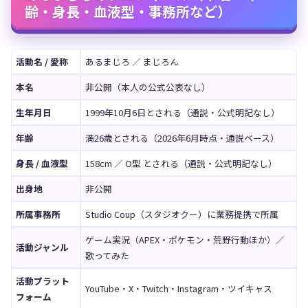
齢・身長・血液型・事務所など）
活動名 / 愛称
あるまじろ ／ まじろん
本名
非公開（本人の公式公表なし）
生年月日
1999年10月6日とされる（通説・公式明記なし）
年齢
満26歳とされる（2026年6月時点・通説ベース）
身長 / 血液型
158cm ／ O型 とされる（通説・公式明記なし）
出身地
非公開
所属事務所
Studio Coup（スタジオクー）に業務提携で所属
ゲーム実況（APEX・ポケモン・荒野行動ほか）／
活動ジャンル
歌ってみた
活動プラット
YouTube・X・Twitch・Instagram・ツイキャス
フォーム