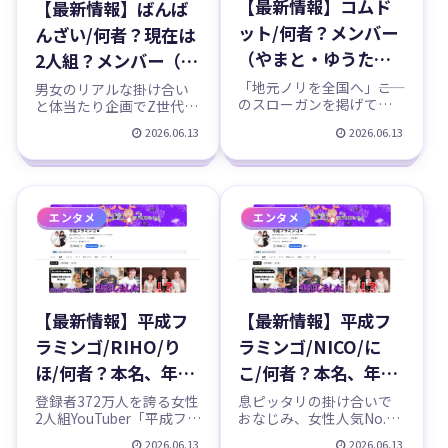
【最新情報】コムド
【最新情報】ばんば
ット/何者？メンバー
んざい/何者？現在は
（やまと・ゆうた・
2人組？メンバー（ぎ
ひゅうが・ゆうま・
し・みゆ・るな）の
「地元ノリを全国へ」――こ
男女のリアルな掛け合い
のスローガンを掲げて日
と体当たり企画でZ世代を
あむぎり）の本名、
本名、年齢、誕生
本のYouTube界を駆け上
中心に大人気のYouTuber
2026.06.13
2026.06.13
年齢、誕生日、結成
日、結成秘話、卒
がってきた5人組、コムド
グループ「ばんばんざ
ット。今回は登録者約425
い」。登録者は約277万人
秘話、東京ドーム、
業、結婚、年収など
万人を誇る彼らを徹底特
を誇ります。「3人組」の
年収などのプロフィ
のプロフィール、
集します。中学のバスケ
イメージが強いばんばん
部仲間というガチ幼なじ
ざいですが、実は現在は
ール、YouTubeチャ
YouTubeチャンネル
エンタメ
エンタメ
み5人が、「俺らが日本を
ぎしさん・みゆさんの2人
ンネル紹介！
紹介！
獲る」と宣言して本当に
体制。るなさんの卒業、
ト...
事務...
【最新情報】平成フ
【最新情報】平成フ
ラミンゴ/RIHO/り
ラミンゴ/NICO/に
ほ/何者？本名、年
こ/何者？本名、年
齢、誕生日、身長、
齢、誕生日、身長、
登録者372万人を誇る女性
息ピッタリの掛け合いで
2人組YouTuber「平成フラ
おなじみ、女性人気No.1
出身、彼氏、結婚、
出身、彼氏、結婚、
ミンゴ」。今回は、コン
クラスの2人組
2026.06.13
2026.06.13