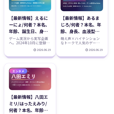
【最新情報】えるに
【最新情報】あるま
ーにょ/何者？本名、
じろ/何者？本名、年
年齢、誕生日、身
齢、身長、血液型、
長、出身、大学、エ
所属事務所、顔出
ゲーム実況から実写企画
萌え声×ハイテンション
へ。2024年10月に登録者
なトークで人気のゲーム
ッセイ本、ミリオン
し、歌ってみたなど
100万人を突破した現役大
実況YouTuber「あるまじ
2026.06.19
2026.06.19
ツアーなどのプロフ
のプロフィール、
学生YouTuber「えるにー
ろ（まじろん）」を徹底
にょ」を徹底紹介。本
紹介。APEXやポケモン実
ィール、YouTubeチ
YouTubeチャンネル
名・年齢・身長・出身・
況に歌ってみたまで。本
ャンネル紹介！
紹介！
大学などのプロフィール
名・年齢・身長・血液
（公表事実と噂を区
型・所属事務所（Studio
エンタメ
別）、活動歴、全国ツア
Coup）・顔出しなどのプ
ー、初エッセイ『Lサイズ
ロフィール（公式と通説
の日々』、SNSまでまとめ
を区別）、経歴、SNS、活
ました。
動休止からの復帰までま
とめました。
【最新情報】八田エ
ミリ/はったえみり/
何者？本名、年齢、