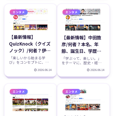
「Fischer's（フィッシャ
いう珍しいグループで、
名、年齢、誕生日、
どのプロフィール、
ーズ）」。登録者は約906
体を張った唯一無二の企
万人と、1000万人も目前
画力により、チャンネル
結成秘話、結婚、年
YouTubeチャンネル
エンタメ
エンタメ
です。中学の同級生が
登録者数は約725万人
収などのプロフィー
紹介！
「卒業記念に楽しいこと
（2026年6月時点）に到
を動...
達...
ル、YouTubeチャン
ネル紹介！
【最新情報】
【最新情報】中田敦
QuizKnock（クイズ
彦/何者？本名、年
ノック）/何者？伊沢
齢、誕生日、学歴、
拓司らメンバーの本
オリラジ、シンガポ
「楽しいから始まる学
「学ぶって、楽しい。」
び」をコンセプトに、ク
をテーマに、歴史・経
名、年齢、誕生日、
ール移住、妻・福田
イズや知的エンタメで人
済・文学・時事をテンポ
学歴、結成秘話、年
2026.06.14
2026.06.14
萌、年収などのプロ
気の東大発集団
よく解説して人気の「中
「QuizKnock（クイズノッ
田敦彦のYouTube大
収などのプロフィー
フィール、YouTube
ク）」。登録者は約266万
学」。登録者は約548万人
ル、YouTubeチャン
大学紹介！
人と、「学び」をエンタ
と、教育系チャンネルと
メに変えた先駆け的存在
しては国内最大級です。
ネル紹介！
エンタメ
エンタメ
です。クイズ王・伊沢拓
お笑いコンビ「オリエン
司さんが率いる、東大や
タルラジオ」として「武
早稲田出身の高学...
勇伝」や「PER...