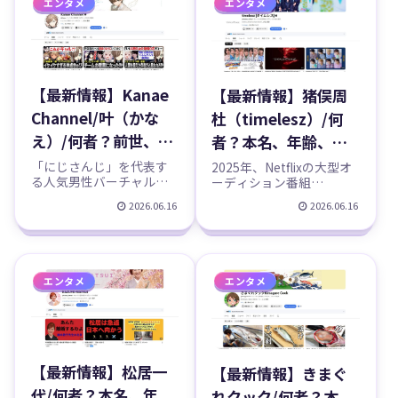
エンタメ
エンタメ
ち位置、個人YouTubeチ
ャンネルの規模、主なゲ
ャンネル、SNS、最近の活
ーム、SNSと最近の活動ま
動までまとめました。
で、確定事実を中心にま
とめました。
【最新情報】Kanae
【最新情報】猪俣周
Channel/叶（かな
杜（timelesz）/何
え）/何者？前世、中
者？本名、年齢、誕
の人、デビュー、誕
生日、身長、出身、
「にじさんじ」を代表す
2025年、Netflixの大型オ
る人気男性バーチャルラ
ーディション番組
生日、身長、葛葉、
8iper、タイプロ、メ
イバー（VTuber）叶（か
「timelesz project（タイ
2026.06.16
2026.06.16
ChroNoiR、年収な
ンバーカラーなどの
なえ）さん。卓越したゲ
プロ）」を勝ち抜き、人
ームの腕前と、穏やかで
気グループtimelesz（タ
どのプロフィール、
プロフィール、
優しい語り口、そして歌
イムレス）の新メンバー
YouTubeチャンネル
YouTubeチャンネル
の実力を兼ね備え、チャ
に加わった猪俣周杜（い
ンネル登録者数は約160万
のまた しゅうと）さん。
紹介！
紹介！
エンタメ
エンタメ
人（2026年6月時点）を誇
天然なキャラクターと、
ります。盟友・葛葉さん
誰もが認...
との...
【最新情報】松居一
【最新情報】きまぐ
代/何者？本名、年
れクック/何者？本