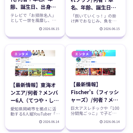
齢、誕生日、出身、
名、年齢、誕生日、
松居棒、船越英一
出身、結婚、嫁、子
テレビで「お掃除名人」
「捌いていくっ！」の掛
として一世を風靡し、割
け声でおなじみ、魚を豪
郎、離婚、現在、ニ
供、うお一番、年収
り箸に布を巻いた独自の
快にさばく動画で日本中
ューヨークなどのプ
2026.06.15
2026.06.15
などのプロフィー
掃除道具「松居棒（マツ
を魅了する料理系
イ棒）」でおなじみの松
YouTuber「きまぐれクッ
ロフィール、
ル、YouTubeチャン
居一代さん。元女優・タ
ク」。巨大マグロやキン
YouTubeチャンネル
ネル紹介！
レントであり、ベストセ
グサーモン、珍しい深海
ラー作家、そして実業家
魚まで、見事な包丁さば
紹介！
エンタメ
エンタメ
としても知られる多才な
きと軽妙なトークで料理
人物です。現在は活動の
する動画は、チャンネル
拠点をアメリカ・ニュ...
登録者数約1530...
【最新情報】
【最新情報】東海オ
Fischer’s（フィッシ
ンエア/何者？メンバ
ャーズ）/何者？メン
ー6人（てつや・しば
バー6人（シルクロー
ゆー・りょう・とし
巨大アスレチックや「100
愛知県岡崎市を拠点に活
分間鬼ごっこ」で子ども
動する6人組YouTuber「東
ド・ンダホ・ザカ
みつ・ゆめまる・虫
から大人までを熱狂させ
海オンエア」。2013年の
オ・マサイ・モト
2026.06.14
2026.06.14
眼鏡）の本名、年
る、日本最大級の
結成以来、メンバーの入
YouTuberグループ
れ替わりが一度もないと
キ・ダーマ）の本
齢、誕生日、現在な