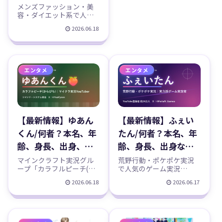
誕生日、身長、出
メンズファッション・美
容・ダイエット系で人気
身、アシタノワダ
のYouTuber「八田エミ
2026.06.18
イ、彼氏、結婚、事
リ」を徹底紹介。元「ア
シタノワダイ（みーた
務所などのプロフィ
ん）」から2019年に独立
ール、YouTubeチャ
し、メインチャンネル
「八田エミリの日常」は
ンネル紹介！
エンタメ
エンタメ
登録者91万人超。本名・
年齢・身長・出身などの
プロフィール（公式と諸
説を区別）、経歴、SNS、
最近の活動までまとめま
した。
【最新情報】ゆあん
【最新情報】ふぇい
くん/何者？本名、年
たん/何者？本名、年
齢、身長、出身、顔
齢、身長、出身など
バレなどのプロフィ
のプロフィール、荒
マインクラフト実況グル
荒野行動・ポケポケ実況
ープ「カラフルピーチ(か
で人気のゲーム実況
ール、からぴち(カラ
野行動・ポケポケ実
らぴち)」の技術派メンバ
YouTube「ふぇいたん」
2026.06.18
2026.06.17
フルピーチ)の
況のYouTubeチャン
ー、ゆあんくん🍑を徹底
を徹底紹介。本名・年
紹介。本名・年齢・出
齢・出身などのプロフィ
YouTubeチャンネル
ネル紹介！
身・身長・顔バレなど“公
ール（噂は噂として整
紹介！
式”と“噂”を明確に分けて
理）、活動名の由来、eス
整理し、からぴちでの立
ポーツ遍歴、YouTubeチ