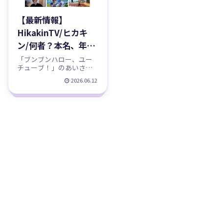
【最新情報】
HikakinTV/ヒカキ
ン/何者？本名、年
齢、誕生日、身長、
「ブンブンハロー、ユー
チューブ！」のあいさつ
出身、結婚、子供、
でおなじみ、日本の
2026.06.12
嫁、年収、家族、セ
YouTube界を切り拓いて
きたトップYouTuber「ヒ
イキン、韓国人、
カキン」さん。子どもか
UUUM、みそきん、
ら大人まで知らない人は
いないほどの国民的な存
ONICHAなどのプロ
在でありながら、その素
フィール、YouTube
顔は今も「親しみやすい
お兄さん」...
チャンネル紹介！