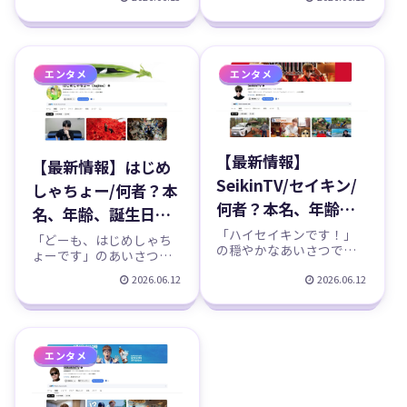
NICOとの関係、年収
RIHOとの関係、年収
ビのクール担当にして最
YouTuber「平成フラミン
強のボケ砂砲、RIHO（り
ゴ」。今回はそのメンバ
などのプロフィー
などのプロフィー
ほ）さんを徹底特集しま
ー、NICO（にこ）さんを
ル、YouTubeチャン
ル、YouTubeチャン
す。普段は冷静なツッコ
徹底特集します。幼なじ
ミと男前な立ち回りで
みコンビのリアルすぎる
ネル紹介！
ネル紹介！
エンタメ
エンタメ
「かっこいい」と言われ
掛け合いと、TikTok発の
るのに、ここぞというと
「あるある」コント、包
きに...
み隠さ...
【最新情報】
【最新情報】はじめ
SeikinTV/セイキン/
しゃちょー/何者？本
何者？本名、年齢、
名、年齢、誕生日、
誕生日、出身、結
「ハイセイキンです！」
身長、出身、大学、
「どーも、はじめしゃち
の穏やかなあいさつでお
婚、嫁、ポンちゃ
ょーです」のあいさつで
結婚、嫁、年収、自
なじみ、日本トップ
おなじみ、日本の
ん、子供、ヒカキン
2026.06.12
2026.06.12
YouTuber・ヒカキンさん
宅、核シェルター、
YouTube界をヒカキンさ
の実の兄としても知られ
との兄弟仲、年収、
んと二分するトップ
スライムなどのプロ
る「セイキン」さん。商
YouTuber「はじめしゃち
歌などのプロフィー
品レビューや検証企画で
フィール、YouTube
ょー」さん。伝説の「ス
楽しませてくれる一方、
ライム風呂」をはじめと
ル、YouTubeチャン
チャンネル紹介！
エンタメ
「今」「YouTubeテーマ
する体当たり系の実験・
ネル紹介！
ソング」などの名曲を生
検証動画で一世を風靡
み出すシン...
し、個人チャンネル...