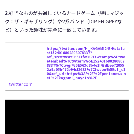
2.
好きなものが共通しているカードゲーム（特にマジッ
ク：ザ・ギャザリング）やV系バンド（DIR EN GREYな
ど）といった趣味が完全に一致しています。
https://twitter.com/H_KAGAMI2434/statu
s/1524016802808078337?
ref_src=twsrc%5Etfw%7Ctwcamp%5Etwe
etembed%7Ctwterm%5E152401680280807
8337%7Ctwgr%5E563d8b4e1f43dbee72055
2a9a05b472e94cf8683%7Ctwcon%5Es1_c1
0&ref_url=https%3A%2F%2Fpentanews.n
et%2Fkagami_hayato%2F
twitter.com