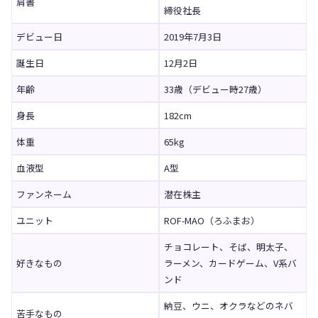
肩書
締役社長
デビュー日
2019年7月3日
誕生日
12月2日
年齢
33歳（デビュー時27歳）
身長
182cm
体重
65kg
血液型
A型
ファンネーム
潜在株主
ユニット
ROF-MAO（ろふまお）
チョコレート、そば、明太子、
好きなもの
ラーメン、カードゲーム、V系バ
ンド
納豆、ウニ、オクラなどのネバ
苦手なもの