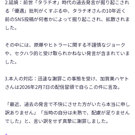
2.延焼：前世「タラチオ」時代の過去発言が掘り起こされ
る「優遇」批判がくすぶる中、タラチオさんの10年近く
前のSNS投稿が何者かによって掘り起こされ、拡散されま
した。
その中には、原爆やヒトラーに関する不謹慎なジョーク
や、セクハラ的と受け取られかねない発言が含まれていま
した。
3.本人の対応：迅速な謝罪この事態を受け、加賀美ハヤト
さんは2026年2月7日の配信冒頭で自らこの件に言及。
「最近、過去の発言で不快にさせた方がいたら本当に申し
訳ありません」「当時の自分は未熟で、配慮が足りません
でした」と、言い訳をせず真摯に謝罪しました。