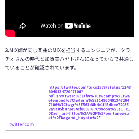
3.
MIX師が同じ楽曲のMIXを担当するエンジニアが、タラ
チオさんの時代と加賀美ハヤトさんになってからで共通し
ていることが確認されています。
https://twitter.com/tuko1573/status/1148
604013472047106?
ref_src=twsrc%5Etfw%7Ctwcamp%5Etwe
etembed%7Ctwterm%5E114860401347204
7106%7Ctwgr%5E563d8b4e1f43dbee72055
2a9a05b472e94cf8683%7Ctwcon%5Es1_c1
0&ref_url=https%3A%2F%2Fpentanews.n
et%2Fkagami_hayato%2F
twitter.com