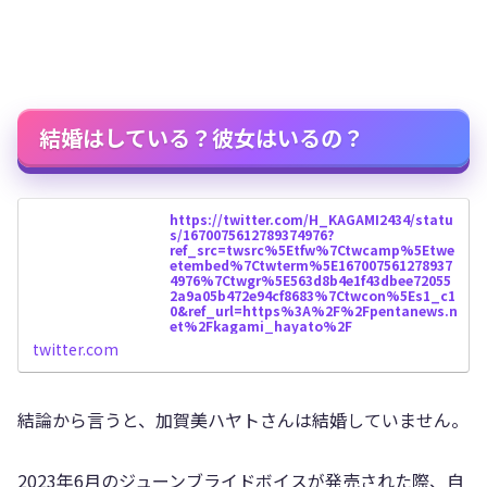
結婚はしている？彼女はいるの？
https://twitter.com/H_KAGAMI2434/statu
s/1670075612789374976?
ref_src=twsrc%5Etfw%7Ctwcamp%5Etwe
etembed%7Ctwterm%5E167007561278937
4976%7Ctwgr%5E563d8b4e1f43dbee72055
2a9a05b472e94cf8683%7Ctwcon%5Es1_c1
0&ref_url=https%3A%2F%2Fpentanews.n
et%2Fkagami_hayato%2F
twitter.com
結論から言うと、加賀美ハヤトさんは結婚していません。
2023年6月のジューンブライドボイスが発売された際、自