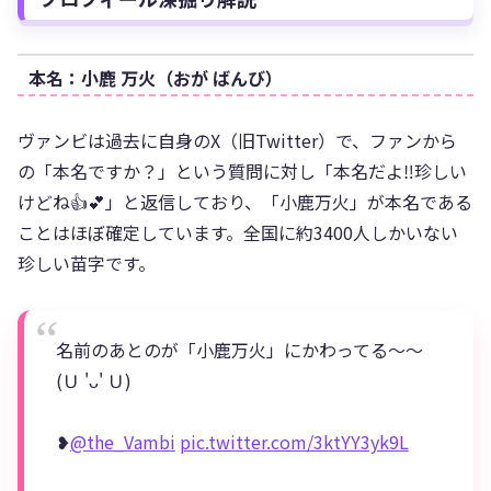
本名：小鹿 万火（おが ばんび）
ヴァンビは過去に自身のX（旧Twitter）で、ファンから
の「本名ですか？」という質問に対し「本名だよ‼️珍しい
けどね👍💕」と返信しており、「小鹿万火」が本名である
ことはほぼ確定しています。全国に約3400人しかいない
珍しい苗字です。
名前のあとのが「小鹿万火」にかわってる〜〜
(Ｕ 'ᴗ' Ｕ)
❥
@the_Vambi
pic.twitter.com/3ktYY3yk9L