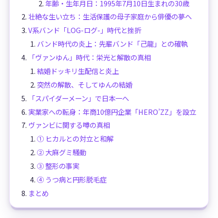
年齢・生年月日：1995年7月10日生まれの30歳
壮絶な生い立ち：生活保護の母子家庭から俳優の夢へ
V系バンド「LOG-ログ-」時代と挫折
バンド時代の炎上：先輩バンド「己龍」との確執
「ヴァンゆん」時代：栄光と解散の真相
結婚ドッキリ生配信と炎上
突然の解散、そしてゆんの結婚
「スパイダーメーン」で日本一へ
実業家への転身：年商10億円企業「HERO’ZZ」を設立
ヴァンビに関する噂の真相
① ヒカルとの対立と和解
② 大麻グミ騒動
③ 整形の事実
④ うつ病と円形脱毛症
まとめ