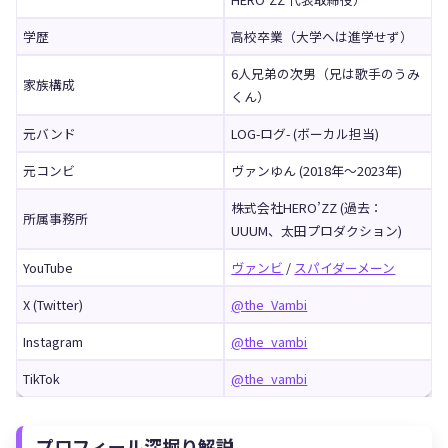
学歴
高校卒業（大学へは進学せず）
6人兄弟の次男（兄は歌手のうみ
家族構成
くん）
元バンド
LOG-ログ- (ボーカル担当)
元コンビ
ヴァンゆん (2018年〜2023年)
株式会社HERO’ZZ (過去：
所属事務所
UUUM、太田プロダクション)
YouTube
ヴァンビ
/
スパイダーメーン
X (Twitter)
@the_Vambi
Instagram
@the_vambi
TikTok
@the_vambi
プロフィール深掘り解説