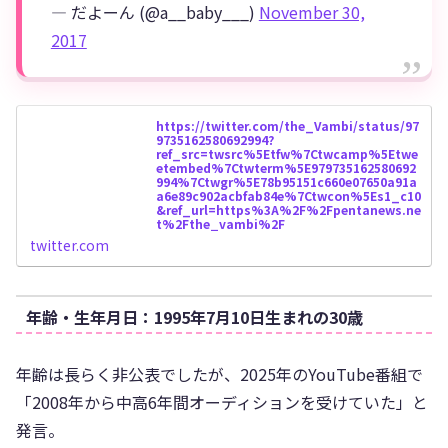
— だよーん (@a__baby___)
November 30,
2017
https://twitter.com/the_Vambi/status/97
9735162580692994?
ref_src=twsrc%5Etfw%7Ctwcamp%5Etwe
etembed%7Ctwterm%5E979735162580692
994%7Ctwgr%5E78b95151c660e07650a91a
a6e89c902acbfab84e%7Ctwcon%5Es1_c10
&ref_url=https%3A%2F%2Fpentanews.ne
t%2Fthe_vambi%2F
twitter.com
年齢・生年月日：1995年7月10日生まれの30歳
年齢は長らく非公表でしたが、2025年のYouTube番組で
「2008年から中高6年間オーディションを受けていた」と
発言。