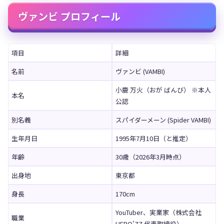
ヴァンビ プロフィール
項目
詳細
名前
ヴァンビ (VAMBI)
小鹿 万火（おが ばんび） ※本人
本名
公認
別名義
スパイダーメーン (Spider VAMBI)
生年月日
1995年7月10日（と推定）
年齢
30歳（2026年3月時点）
出身地
東京都
身長
170cm
YouTuber、実業家（株式会社
職業
HERO’ZZ 代表取締役）