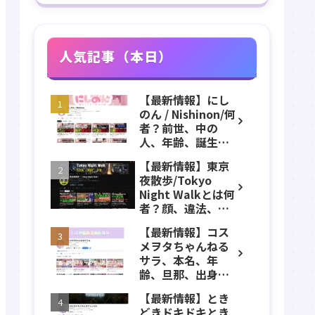
人気記事（本日）
【最新情報】にし
のん / Nishinon/何
者？前世、中の
人、年齢、誕生
日、実写、顔バ
【最新情報】東京
レ、素顔、ストグ
夜散歩/Tokyo
ラ、VTuber、ニコ
Night Walkとは何
ニコなどのプロフ
者？顔、違法、逮
ィール、YouTube
捕、立ちんぼ、大
チャンネル紹介！
【最新情報】コス
久保公園、本名、
メヲタちゃんねる
年齢、誕生日、職
サラ、本名、年
業、かわいい、彼
齢、旦那、出身、
女などのプロフィ
経歴、大学、
ール、YouTubeチ
【最新情報】とき
MIRAGEM、子ども
ャンネル紹介！
どきドキドキとき