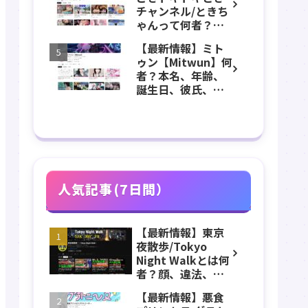
などのプロフィー
チャンネル/ときち
ル、YouTubeチャ
ゃんって何者？年
ンネル紹介！
齢、誕生日、本
【最新情報】ミト
名、身長、体重、
ゥン【Mitwun】何
出身、バニーガー
者？本名、年齢、
ル、写真集などの
誕生日、彼氏、整
プロフィール、
形、前世、Vtuber
YouTubeチャンネ
などのプロフィー
ル紹介！
ル、YouTubeチャ
ンネル紹介！
人気記事(7日間）
【最新情報】東京
夜散歩/Tokyo
Night Walkとは何
者？顔、違法、逮
捕、立ちんぼ、大
【最新情報】悪食
久保公園、本名、