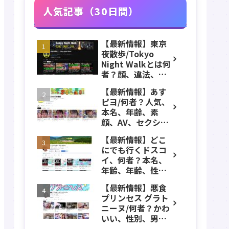
人気記事（30日間）
【最新情報】東京
夜散歩/Tokyo
Night Walkとは何
者？顔、違法、逮
捕、立ちんぼ、大
【最新情報】あす
久保公園、本名、
ピヨ/何者？人気、
年齢、誕生日、職
本名、年齢、素
業、かわいい、彼
顔、AV、セクシ
女などのプロフィ
ー、女優、葵こは
ール、YouTubeチ
【最新情報】どこ
る、身長、出身、
ャンネル紹介！
にでも行くドスコ
学歴、経歴、仕事
イ、何者？本名、
のプロフィール、
年齢、年齢、性
YouTubeチャンネ
別、ADHD、年収な
ル紹介！
【最新情報】悪食
どのプロフィー
プリンセス グラト
ル、YouTubeチャ
ニーヌ/何者？かわ
ンネル紹介！
いい、性別、男？
本名、年齢、身