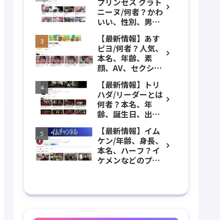
プリンセス グラト
年齢、誕生日、職
ニーヌ/何者？かわ
業、かわいい、彼
いい、性別、男？
女などのプロフィ
本名、年齢、身
ール、YouTubeチ
【最新情報】あす
長、出身などのプ
ャンネル紹介！
ピヨ/何者？人気、
ロフィール、
本名、年齢、素
YouTubeチャンネ
顔、AV、セクシ
ル紹介！
ー、女優、葵こは
【最新情報】トリ
る、身長、出身、
ハダ/リーダーとは
学歴、経歴、仕事
何者？本名、年
のプロフィール、
齢、誕生日、出
YouTubeチャンネ
身、素顔、顔バ
ル紹介！
【最新情報】イム
レ、ホラー、心
ケン/年齢、身長、
霊、うっちゃん、
本名、ハーフ？イ
メンバーなどのプ
ケメンなどのプロ
ロフィール、
フィール、
YouTubeチャンネ
YouTubeチャンネ
ル紹介！
ル紹介！