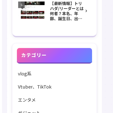
【最新情報】トリ
長、出身などのプ
ハダ/リーダーとは
ロフィール、
何者？本名、年
YouTubeチャンネ
齢、誕生日、出
ル紹介！
身、素顔、顔バ
レ、ホラー、心
霊、うっちゃん、
メンバーなどのプ
ロフィール、
YouTubeチャンネ
ル紹介！
カテゴリー
vlog系
Vtuber、TikTok
エンタメ
ガジェット