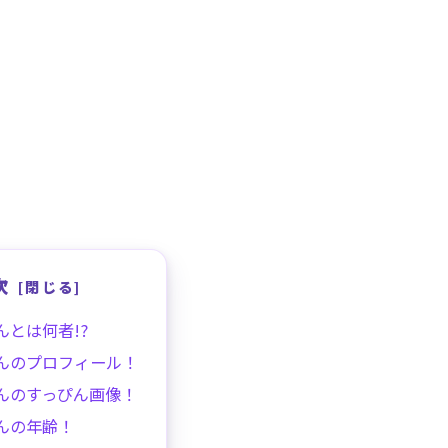
次
んとは何者!?
んのプロフィール！
んのすっぴん画像！
んの年齢！