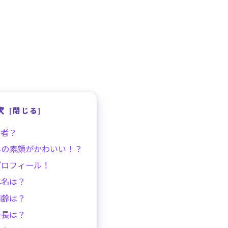
次
何者？
んの素顔がかわいい！？
プロフィール！
本名は？
年齢は？
身長は？