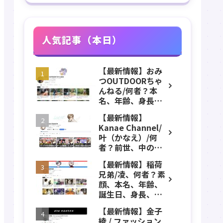
人気記事（本日）
【最新情報】おみ
つOUTDOORちゃ
んねる/何者？本
名、年齢、身長、
カップ数、職業、
【最新情報】
結婚、アンチにつ
Kanae Channel/
いてプロフィー
叶（かなえ）/何
ル、チャンネル紹
者？前世、中の
介！
人、デビュー、誕
【最新情報】稲荷
生日、身長、葛
兄弟/凌、何者？素
葉、ChroNoiR、年
顔、本名、年齢、
収などのプロフィ
誕生日、身長、出
ール、YouTubeチ
身、などのプロフ
ャンネル紹介！
【最新情報】金子
ィール、YouTube
綾 / ファッション