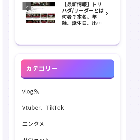
【最新情報】トリ
長、出身などのプ
ハダ/リーダーとは
ロフィール、
何者？本名、年
YouTubeチャンネ
齢、誕生日、出
ル紹介！
身、素顔、顔バ
レ、ホラー、心
霊、うっちゃん、
メンバーなどのプ
ロフィール、
YouTubeチャンネ
ル紹介！
カテゴリー
vlog系
Vtuber、TikTok
エンタメ
ガジェット