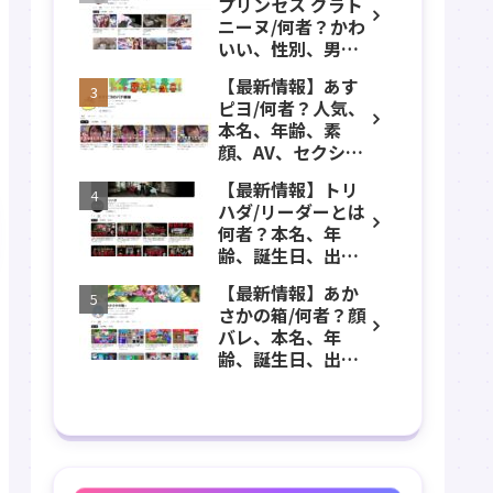
プリンセス グラト
年齢、誕生日、職
ニーヌ/何者？かわ
業、かわいい、彼
いい、性別、男？
女などのプロフィ
本名、年齢、身
ール、YouTubeチ
【最新情報】あす
長、出身などのプ
ャンネル紹介！
ピヨ/何者？人気、
ロフィール、
本名、年齢、素
YouTubeチャンネ
顔、AV、セクシ
ル紹介！
ー、女優、葵こは
【最新情報】トリ
る、身長、出身、
ハダ/リーダーとは
学歴、経歴、仕事
何者？本名、年
のプロフィール、
齢、誕生日、出
YouTubeチャンネ
身、素顔、顔バ
ル紹介！
【最新情報】あか
レ、ホラー、心
さかの箱/何者？顔
霊、うっちゃん、
バレ、本名、年
メンバーなどのプ
齢、誕生日、出
ロフィール、
身、マインクラフ
YouTubeチャンネ
ト、マイクラ、あ
ル紹介！
つ森、グッズなど
のプロフィール、
YouTubeチャンネ
ル紹介！