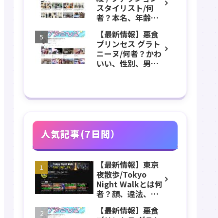
チャンネル紹介！
スタイリスト/何
者？本名、年齢、
誕生日、身長、体
【最新情報】悪食
重、出身などのプ
プリンセス グラト
ロフィール、
ニーヌ/何者？かわ
YouTubeチャンネ
いい、性別、男？
ル紹介！
本名、年齢、身
長、出身などのプ
ロフィール、
YouTubeチャンネ
ル紹介！
人気記事(7日間）
【最新情報】東京
夜散歩/Tokyo
Night Walkとは何
者？顔、違法、逮
捕、立ちんぼ、大
【最新情報】悪食
久保公園、本名、