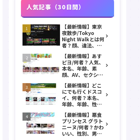
人気記事（30日間）
【最新情報】東京
夜散歩/Tokyo
Night Walkとは何
者？顔、違法、逮
捕、立ちんぼ、大
【最新情報】あす
久保公園、本名、
ピヨ/何者？人気、
年齢、誕生日、職
本名、年齢、素
業、かわいい、彼
顔、AV、セクシ
女などのプロフィ
ー、女優、葵こは
ール、YouTubeチ
【最新情報】どこ
る、身長、出身、
ャンネル紹介！
にでも行くドスコ
学歴、経歴、仕事
イ、何者？本名、
のプロフィール、
年齢、年齢、性
YouTubeチャンネ
別、ADHD、年収な
ル紹介！
【最新情報】悪食
どのプロフィー
プリンセス グラト
ル、YouTubeチャ
ニーヌ/何者？かわ
ンネル紹介！
いい、性別、男？
本名、年齢、身