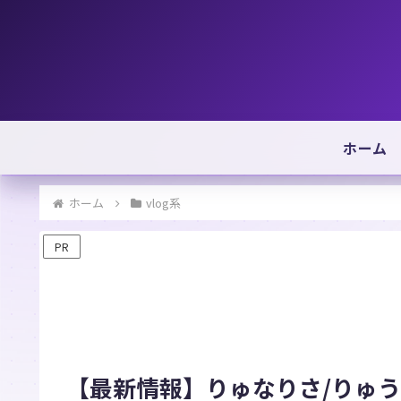
ホーム
ホーム
vlog系
PR
【最新情報】りゅなりさ/りゅ