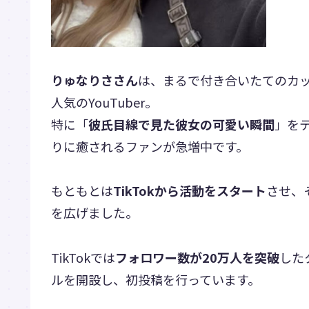
りゅなりささん
は、まるで付き合いたてのカ
人気のYouTuber。
特に「
彼氏目線で見た彼女の可愛い瞬間
」を
りに癒されるファンが急増中です。
もともとは
TikTokから活動をスタート
させ、
を広げました。
TikTokでは
フォロワー数が20万人を突破
した
ルを開設し、初投稿を行っています。