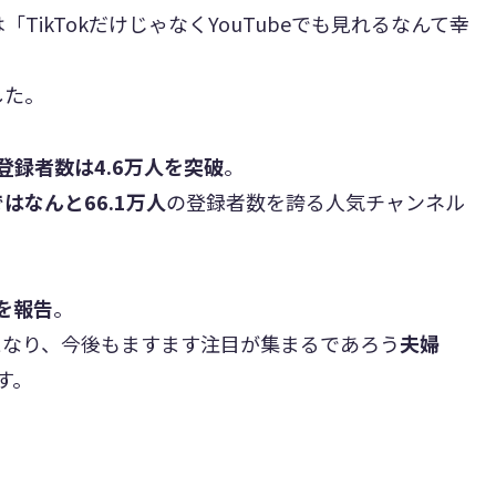
「TikTokだけじゃなくYouTubeでも見れるなんて幸
した。
録者数は4.6万人を突破
。
ではなんと66.1万人
の登録者数を誇る人気チャンネル
を報告
。
となり、今後もますます注目が集まるであろう
夫婦
す。