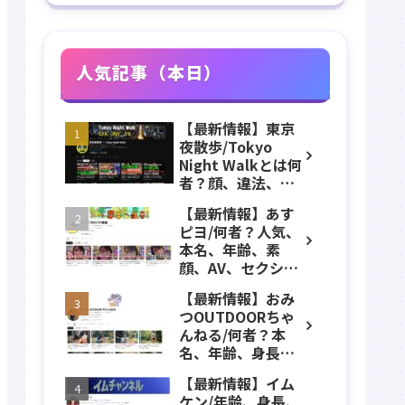
人気記事（本日）
【最新情報】東京
夜散歩/Tokyo
Night Walkとは何
者？顔、違法、逮
捕、立ちんぼ、大
【最新情報】あす
久保公園、本名、
ピヨ/何者？人気、
年齢、誕生日、職
本名、年齢、素
業、かわいい、彼
顔、AV、セクシ
女などのプロフィ
ー、女優、葵こは
ール、YouTubeチ
【最新情報】おみ
る、身長、出身、
ャンネル紹介！
つOUTDOORちゃ
学歴、経歴、仕事
んねる/何者？本
のプロフィール、
名、年齢、身長、
YouTubeチャンネ
カップ数、職業、
ル紹介！
【最新情報】イム
結婚、アンチにつ
ケン/年齢、身長、