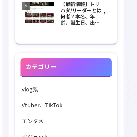
【最新情報】トリ
長、出身などのプ
ハダ/リーダーとは
ロフィール、
何者？本名、年
YouTubeチャンネ
齢、誕生日、出
ル紹介！
身、素顔、顔バ
レ、ホラー、心
霊、うっちゃん、
メンバーなどのプ
ロフィール、
YouTubeチャンネ
ル紹介！
カテゴリー
vlog系
Vtuber、TikTok
エンタメ
ガジェット