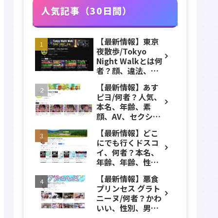
人気記事（30日間）
【最新情報】東京
夜散歩/Tokyo
Night Walkとは何
者？顔、違法、逮
捕、立ちんぼ、大
【最新情報】あす
久保公園、本名、
ピヨ/何者？人気、
年齢、誕生日、職
本名、年齢、素
業、かわいい、彼
顔、AV、セクシ
女などのプロフィ
ー、女優、葵こは
ール、YouTubeチ
【最新情報】どこ
る、身長、出身、
ャンネル紹介！
にでも行くドスコ
学歴、経歴、仕事
イ、何者？本名、
のプロフィール、
年齢、年齢、性
YouTubeチャンネ
別、ADHD、年収な
ル紹介！
【最新情報】悪食
どのプロフィー
プリンセス グラト
ル、YouTubeチャ
ニーヌ/何者？かわ
ンネル紹介！
いい、性別、男？
本名、年齢、身