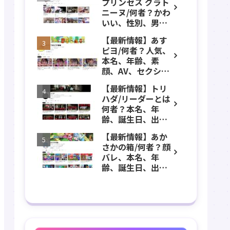
プリンセス グラト
年齢、誕生日、職
ニーヌ/何者？かわ
業、かわいい、彼
いい、性別、男？
女などのプロフィ
本名、年齢、身
ール、YouTubeチ
【最新情報】あす
長、出身などのプ
ャンネル紹介！
ピヨ/何者？人気、
ロフィール、
本名、年齢、素
YouTubeチャンネ
顔、AV、セクシ
ル紹介！
ー、女優、葵こは
【最新情報】トリ
る、身長、出身、
ハダ/リーダーとは
学歴、経歴、仕事
何者？本名、年
のプロフィール、
齢、誕生日、出
YouTubeチャンネ
身、素顔、顔バ
ル紹介！
【最新情報】あか
レ、ホラー、心
さかの箱/何者？顔
霊、うっちゃん、
バレ、本名、年
メンバーなどのプ
齢、誕生日、出
ロフィール、
身、マインクラフ
YouTubeチャンネ
ト、マイクラ、あ
ル紹介！
つ森、グッズなど
のプロフィール、
YouTubeチャンネ
ル紹介！