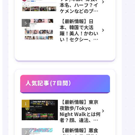
いてプロフィー
本名、ハーフ？イ
ル、チャンネル紹
ケメンなどのプロ
介！
フィール、
【最新情報】日
YouTubeチャンネ
本、韓国で大活
ル紹介！
躍！美人！かわい
い！セクシー、표
은지ピョウンジの
年齢、身長、体
重、スリーサイ
ズ、カップ、経
歴、結婚、子ども
などのプロフィー
ル、チャンネル紹
人気記事(7日間）
介！
【最新情報】東京
夜散歩/Tokyo
Night Walkとは何
者？顔、違法、逮
捕、立ちんぼ、大
【最新情報】悪食
久保公園、本名、