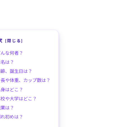
次
どんな何者？
本名は？
年齢、誕生日は？
身長や体重、カップ数は？
出身はどこ？
高校や大学はどこ？
職業は？
馴れ初めは？