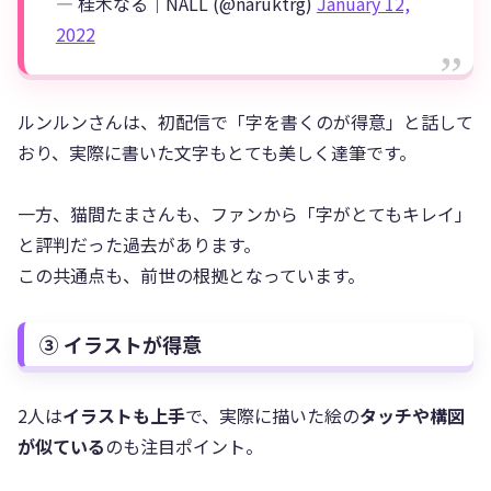
— 桂木なる｜NALL (@naruktrg)
January 12,
2022
ルンルンさんは、初配信で「字を書くのが得意」と話して
おり、実際に書いた文字もとても美しく達筆です。
一方、猫間たまさんも、ファンから「字がとてもキレイ」
と評判だった過去があります。
この共通点も、前世の根拠となっています。
③ イラストが得意
2人は
イラストも上手
で、実際に描いた絵の
タッチや構図
が似ている
のも注目ポイント。