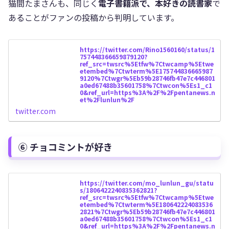
猫間たまさんも、同じく
電子書籍派で、本好きの読書家
で
あることがファンの投稿から判明しています。
https://twitter.com/Rino1560160/status/1
757448366659879120?
ref_src=twsrc%5Etfw%7Ctwcamp%5Etwe
etembed%7Ctwterm%5E175744836665987
9120%7Ctwgr%5Eb59b28746fb47e7c446801
a0ed67488b35601758%7Ctwcon%5Es1_c1
0&ref_url=https%3A%2F%2Fpentanews.n
et%2Flunlun%2F
twitter.com
⑥ チョコミントが好き
https://twitter.com/mo_lunlun_gu/statu
s/1806422240835362821?
ref_src=twsrc%5Etfw%7Ctwcamp%5Etwe
etembed%7Ctwterm%5E180642224083536
2821%7Ctwgr%5Eb59b28746fb47e7c446801
a0ed67488b35601758%7Ctwcon%5Es1_c1
0&ref_url=https%3A%2F%2Fpentanews.n