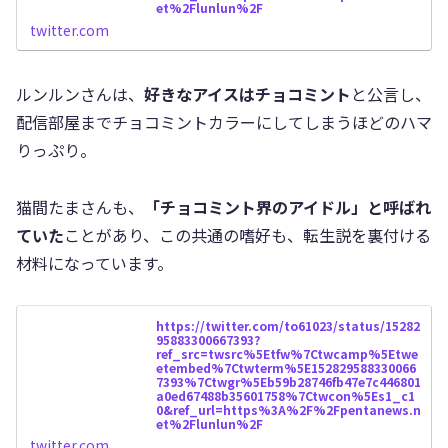
et%2Flunlun%2F
twitter.com
ルンルンさんは、
好きなアイスはチョコミント
と公言し、
配信部屋までチョコミントカラーにしてしまうほどのハマ
りっぷり。
猫間たまさんも、
「チョコミント界のアイドル」と呼ばれ
ていた
ことがあり、この共通の嗜好も、転生説を裏付ける
材料になっています。
https://twitter.com/to61023/status/15282
95883300667393?
ref_src=twsrc%5Etfw%7Ctwcamp%5Etwe
etembed%7Ctwterm%5E152829588330066
7393%7Ctwgr%5Eb59b28746fb47e7c446801
a0ed67488b35601758%7Ctwcon%5Es1_c1
0&ref_url=https%3A%2F%2Fpentanews.n
et%2Flunlun%2F
twitter.com