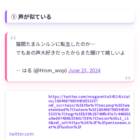
① 声が似ている
猫間たまルンルンに転生したのか…
でもあの声大好きだったからまた聞けて嬉しいよ
— はる (@Hrsm_wop)
June 23, 2024
https://twitter.com/magaretto34314/stat
us/1804987985945055335?
ref_src=twsrc%5Etfw%7Ctwcamp%5Etwe
etembed%7Ctwterm%5E180498798594505
5335%7Ctwgr%5Eb59b28746fb47e7c446801
a0ed67488b35601758%7Ctwcon%5Es1_c1
0&ref_url=https%3A%2F%2Fpentanews.n
et%2Flunlun%2F
twitter.com