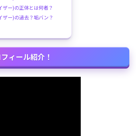
イザー)の正体とは何者？
イザー)の過去？垢バン？
ロフィール紹介！