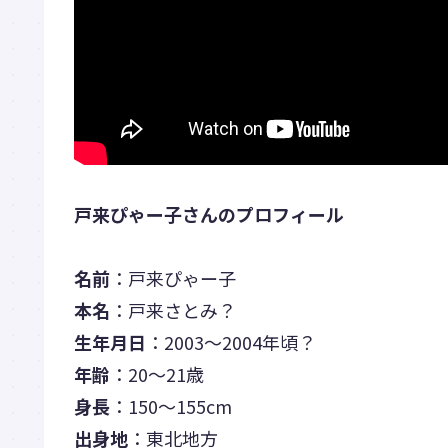
戸来ぴゃー子さんのプロフィール
名前
：戸来ぴゃー子
本名
：戸来さとみ？
生年月日
：2003～2004年頃？
年齢
：20～21歳
身長
：150～155cm
出身地
：東北地方