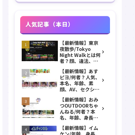
人気記事（本日）
【最新情報】東京
夜散歩/Tokyo
Night Walkとは何
者？顔、違法、逮
捕、立ちんぼ、大
【最新情報】あす
久保公園、本名、
ピヨ/何者？人気、
年齢、誕生日、職
本名、年齢、素
業、かわいい、彼
顔、AV、セクシ
女などのプロフィ
ー、女優、葵こは
ール、YouTubeチ
【最新情報】おみ
る、身長、出身、
ャンネル紹介！
つOUTDOORちゃ
学歴、経歴、仕事
んねる/何者？本
のプロフィール、
名、年齢、身長、
YouTubeチャンネ
カップ数、職業、
ル紹介！
【最新情報】イム
結婚、アンチにつ
ケン/年齢、身長、