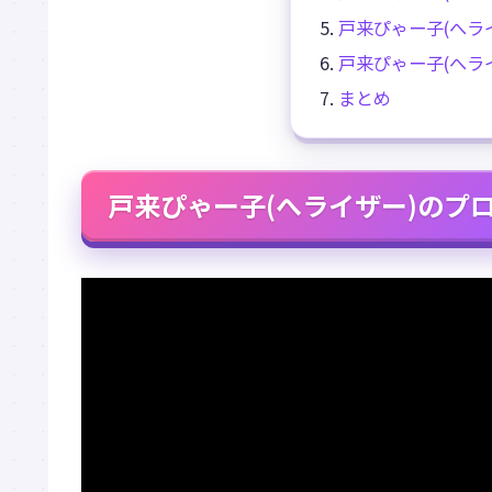
戸来ぴゃー子(へラ
戸来ぴゃー子(へラ
まとめ
戸来ぴゃー子(へライザー)のプ