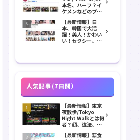
いてプロフィー
本名、ハーフ？イ
ル、チャンネル紹
ケメンなどのプロ
介！
フィール、
【最新情報】日
YouTubeチャンネ
本、韓国で大活
ル紹介！
躍！美人！かわい
い！セクシー、표
은지ピョウンジの
年齢、身長、体
重、スリーサイ
ズ、カップ、経
歴、結婚、子ども
などのプロフィー
ル、チャンネル紹
人気記事(7日間）
介！
【最新情報】東京
夜散歩/Tokyo
Night Walkとは何
者？顔、違法、逮
捕、立ちんぼ、大
【最新情報】悪食
久保公園、本名、