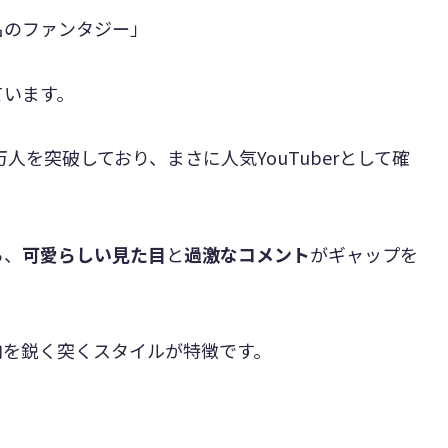
名のファンタジー」
ています。
3万人を突破しており、まさに人気YouTuberとして確
ら、
可愛らしい見た目
と
過激なコメント
がギャップを
肉を鋭く突くスタイルが特徴です。