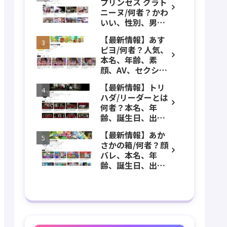
プリンセス グラト
年齢、誕生日、職
ニーヌ/何者？かわ
業、かわいい、彼
いい、性別、男？
女などのプロフィ
本名、年齢、身
ール、YouTubeチ
【最新情報】あす
長、出身などのプ
ャンネル紹介！
ピヨ/何者？人気、
ロフィール、
本名、年齢、素
YouTubeチャンネ
顔、AV、セクシ
ル紹介！
ー、女優、葵こは
【最新情報】トリ
る、身長、出身、
ハダ/リーダーとは
学歴、経歴、仕事
何者？本名、年
のプロフィール、
齢、誕生日、出
YouTubeチャンネ
身、素顔、顔バ
ル紹介！
【最新情報】あか
レ、ホラー、心
さかの箱/何者？顔
霊、うっちゃん、
バレ、本名、年
メンバーなどのプ
齢、誕生日、出
ロフィール、
身、マインクラフ
YouTubeチャンネ
ト、マイクラ、あ
ル紹介！
つ森、グッズなど
のプロフィール、
YouTubeチャンネ
ル紹介！