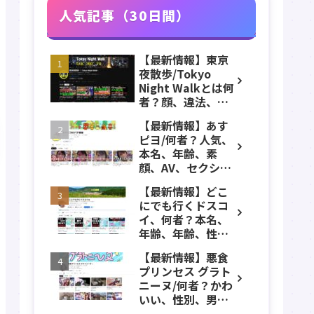
人気記事（30日間）
【最新情報】東京
夜散歩/Tokyo
Night Walkとは何
者？顔、違法、逮
捕、立ちんぼ、大
【最新情報】あす
久保公園、本名、
ピヨ/何者？人気、
年齢、誕生日、職
本名、年齢、素
業、かわいい、彼
顔、AV、セクシ
女などのプロフィ
ー、女優、葵こは
ール、YouTubeチ
【最新情報】どこ
る、身長、出身、
ャンネル紹介！
にでも行くドスコ
学歴、経歴、仕事
イ、何者？本名、
のプロフィール、
年齢、年齢、性
YouTubeチャンネ
別、ADHD、年収な
ル紹介！
【最新情報】悪食
どのプロフィー
プリンセス グラト
ル、YouTubeチャ
ニーヌ/何者？かわ
ンネル紹介！
いい、性別、男？
本名、年齢、身