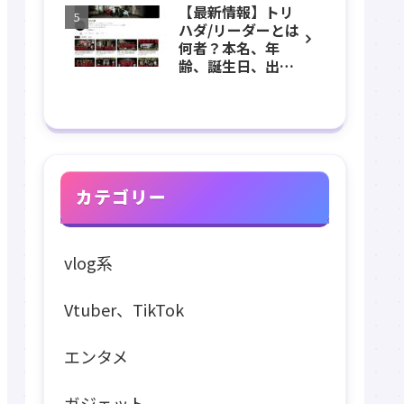
【最新情報】トリ
長、出身などのプ
ハダ/リーダーとは
ロフィール、
何者？本名、年
YouTubeチャンネ
齢、誕生日、出
ル紹介！
身、素顔、顔バ
レ、ホラー、心
霊、うっちゃん、
メンバーなどのプ
ロフィール、
YouTubeチャンネ
ル紹介！
カテゴリー
vlog系
Vtuber、TikTok
エンタメ
ガジェット