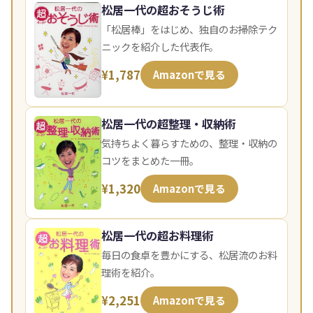
松居一代の超おそうじ術
「松居棒」をはじめ、独自のお掃除テク
ニックを紹介した代表作。
¥1,787
Amazonで見る
松居一代の超整理・収納術
気持ちよく暮らすための、整理・収納の
コツをまとめた一冊。
¥1,320
Amazonで見る
松居一代の超お料理術
毎日の食卓を豊かにする、松居流のお料
理術を紹介。
¥2,251
Amazonで見る