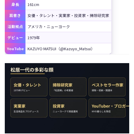
身長
161cm
肩書き
女優・タレント・実業家・投資家・掃除研究家
活動拠点
アメリカ・ニューヨーク
デビュー
1979年
YouTube
KAZUYO MATSUI（@Kazuyo_Matsui）